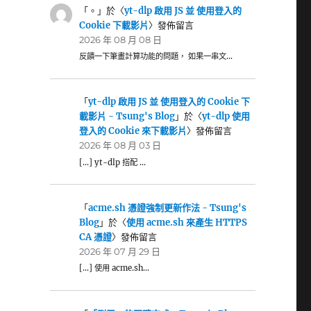
「
。
」於〈
yt-dlp 啟用 JS 並 使用登入的
Cookie 下載影片
〉發佈留言
2026 年 08 月 08 日
反饋一下筆畫計算功能的問題， 如果一串文…
「
yt-dlp 啟用 JS 並 使用登入的 Cookie 下
載影片 - Tsung's Blog
」於〈
yt-dlp 使用
登入的 Cookie 來下載影片
〉發佈留言
2026 年 08 月 03 日
[…] yt-dlp 搭配 …
「
acme.sh 憑證強制更新作法 - Tsung's
Blog
」於〈
使用 acme.sh 來產生 HTTPS
CA 憑證
〉發佈留言
2026 年 07 月 29 日
[…] 使用 acme.sh…