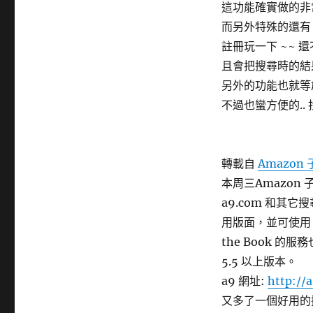
這功能確實做的非常
而另外特殊的還有 B
註冊玩一下 ~~ 還
且會把搜尋時的結
另外的功能也就等於是線
不過也蠻方便的..
轉載自
Amazo
本周三Amazon
a9.com 和其
用版面，並可使用 b
the Book 的
5.5 以上版本。
a9 網址:
http://
又多了一個好用的