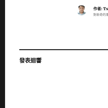
作者:
Ts
對新奇的事
發表迴響