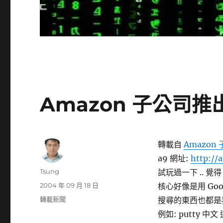
Amazon 子公司
轉載自
Amazo
a9 網址:
http://
作
Tsung
試玩過一下 .. 覺得
者
發
2004 年 09 月 18 日
核心好像是用 Goo
佈
分
轉載新聞
搜尋的東西也都是我
日
類
例如: putty 
期: