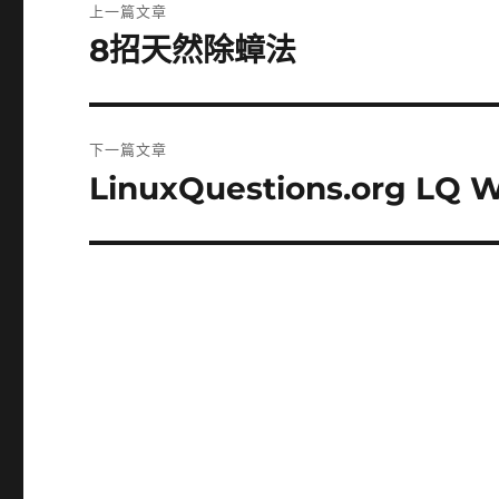
上一篇文章
章
8招天然除蟑法
上
一
導
篇
覽
文
下一篇文章
章:
LinuxQuestions.org LQ 
下
一
篇
文
章: