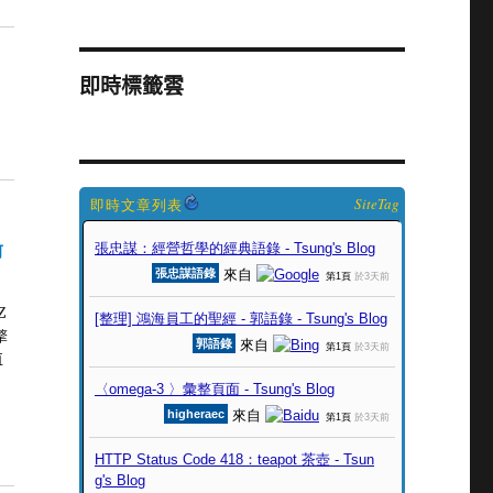
即時標籤雲
SiteTag
可
Z
擎
直