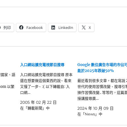
列印
Facebook
LinkedIn
X
入口網站擴充電視節目搜尋
Google 數位廣告市場的市佔
能於2025年跌破50%
管國家、語
入口網站擴充電視節目搜尋 原本
還在想要做這個東西的說~ 看來
最近看到很多文章，都在寫說 
.com 以繁
又慢了一步~ :( 以下轉載自: 入
世代的使用習慣改變、搜尋引
口網…
操作習慣改變.. 等等的，這篇
接講搜尋廣…
2005 年 02 月 22 日
在「轉載新聞」中
2024 年 10 月 09 日
在「News」中