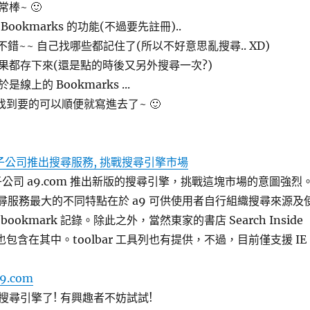
棒~ 🙂
ookmarks 的功能(不過要先註冊)..
不錯~~ 自己找哪些都記住了(所以不好意思亂搜尋.. XD)
果都存下來(還是點的時後又另外搜尋一次?)
上的 Bookmarks ...
 找到要的可以順便就寫進去了~ 🙂
n 子公司推出搜尋服務, 挑戰搜尋引擎市場
 子公司 a9.com 推出新版的搜尋引擎，挑戰這塊市場的意圖強烈
它搜尋服務最大的不同特點在於 a9 可供使用者自行組織搜尋來源及
ookmark 記錄。除此之外，當然東家的書店 Search Inside
服務也包含在其中。toolbar 工具列也有提供，不過，目前僅支援 IE
a9.com
搜尋引擎了! 有興趣者不妨試試!