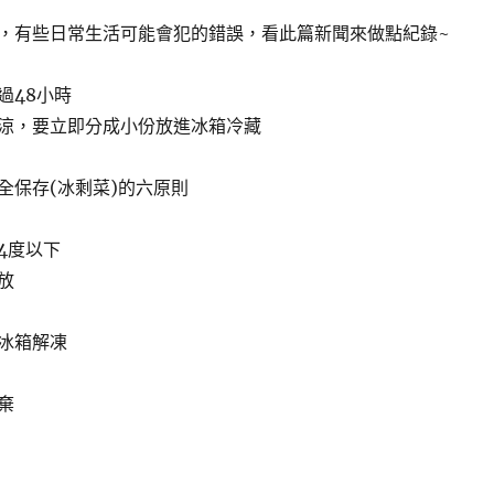
，有些日常生活可能會犯的錯誤，看此篇新聞來做點紀錄~
過48小時
涼，要立即分成小份放進冰箱冷藏
全保存(冰剩菜)的六原則
4度以下
放
冰箱解凍
棄
冷藏 的 食安注意事項〉