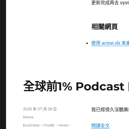
更
更新完成再去 system
新
作
法〉
相關網頁
使用 acme.sh 來
全球前1% Podca
發
2026 年 07 月 28 日
我已經很久沒聽廣播
佈
分
News
日
類
標
〈全球前1
business
、
mode
、
news
、
閱讀全文
期: