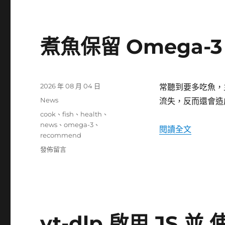
的
AI
基
礎
煮魚保留 Omega-
建
設
股
超
發
2026 年 08 月 04 日
常聽到要多吃魚，主
越
佈
科
分
News
流失，反而還會造
日
技
類
標
cook
、
fish
、
health
、
期:
七
籤
news
、
omega-3
、
〈煮魚保留
閱讀全文
雄
recommend
-
在
發佈留言
2026〉
〈煮
魚
保
留
Omega-
3
yt-dlp 啟用 JS 
的