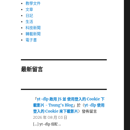
教學文件
文章
日記
生活
科技新聞
轉載新聞
電子書
最新留言
「
yt-dlp 啟用 JS 並 使用登入的 Cookie 下
載影片 - Tsung's Blog
」於〈
yt-dlp 使用
登入的 Cookie 來下載影片
〉發佈留言
2026 年 08 月 03 日
[…] yt-dlp 搭配 …