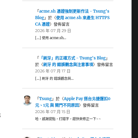
「
acme.sh 憑證強制更新作法 - Tsung's
Blog
」於〈
使用 acme.sh 來產生 HTTPS
CA 憑證
〉發佈留言
2026 年 07 月 29 日
[…] 使用 acme.sh…
「
「刷牙」的正確方式 - Tsung's Blog
」
於〈
刷牙 的 錯誤觀念與注意事項
〉發佈留言
2026 年 07 月 17 日
[…] 刷牙 的 錯誤觀念與…
「
Tsung
」於〈
Apple Pay 搭台北捷運扣0
元、1元 與 閘門不同原因
〉發佈留言
2026 年 07 月 15 日
事
哈，感謝提點，打錯字，趕快來修正一下~~