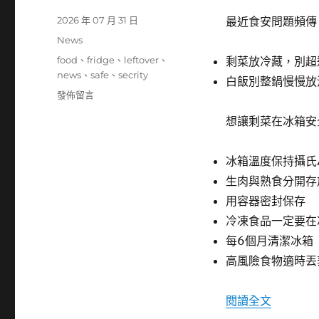
入
發
2026 年 07 月 31 日
最近食安問題頻傳
的
佈
Cookie
分
News
日
下
類
標
food
、
fridge
、
leftover
、
剩菜放冷藏，別超
期:
載
籤
news
、
safe
、
secrity
白飯別整鍋慢慢放
影
在
發佈留言
片〉
〈剩
想讓剩菜在冰箱安
菜
放
冷
冰箱溫度保持攝氏
藏
生肉與熟食分開存
的
食
用容器密封保存
安
冷凍食品一定要在
注
每6個月清潔冰箱
意
事
高風險食物適時丟
項〉
〈剩菜放
閱讀全文