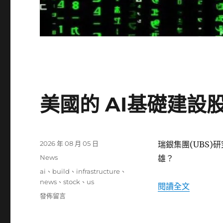
美國的 AI基礎建設股 
發
2026 年 08 月 05 日
瑞銀集團(UBS)
佈
分
News
雄？
日
類
標
ai
、
build
、
infrastructure
、
期:
籤
news
、
stock
、
us
〈美國的 
閱讀全文
在
發佈留言
〈美
國