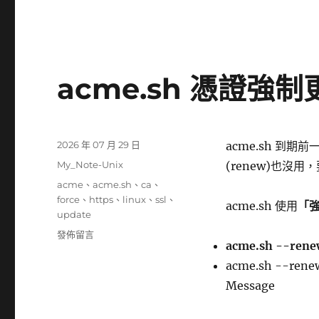
acme.sh 憑證強
發
2026 年 07 月 29 日
acme.sh 到
佈
分
My_Note-Unix
(renew)也沒用
日
類
標
acme
、
acme.sh
、
ca
、
期:
籤
force
、
https
、
linux
、
ssl
、
acme.sh 使用
「
update
在
發佈留言
acme.sh --rene
〈acme.sh
憑
acme.sh --rene
證
Message
強
制