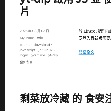
注
片
意
事
項
與
魚
發
2026 年 08 月 03 日
於 Linux 想要
種
佈
分
My_Note-Unix
要登入且新版需要啟用
建
日
類
標
cookie
、
download
、
議〉
期:
籤
javascript
、
js
、
linux
、
〈yt-dl
閱讀全文
login
、
youtube
、
yt-dlp
在
發佈留言
〈yt-
dlp
啟
用
JS
並
剩菜放冷藏 的 食安
使
用
登