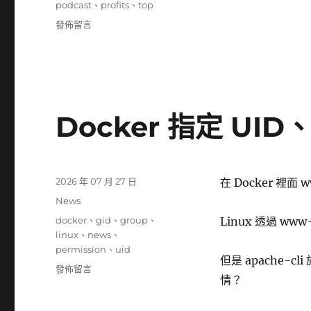
籤
podcast
、
profits
、
top
在
發佈留言
〈全
球
前
1%
Podcast
的
Docker 指定 UI
經
營、
營
利
發
2026 年 07 月 27 日
在 Docker 裡面 w
模
佈
式〉
分
News
日
類
標
docker
、
gid
、
group
、
Linux 透過 ww
期:
籤
linux
、
news
、
permission
、
uid
但是 apache-
在
發佈留言
情？
〈Docker
指