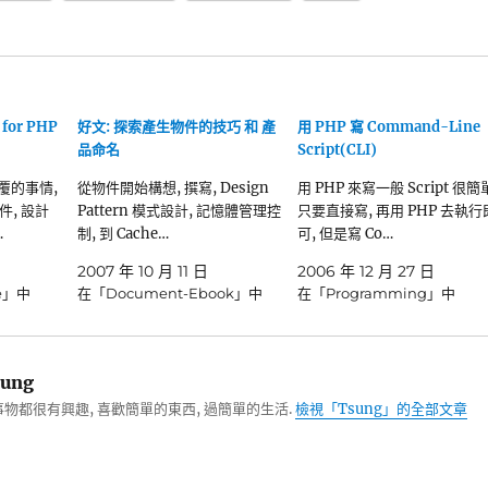
 for PHP
好文: 探索產生物件的技巧 和 產
用 PHP 寫 Command-Line
品命名
Script(CLI)
把重覆的事情,
從物件開始構想, 撰寫, Design
用 PHP 來寫一般 Script 很簡
, 設計
Pattern 模式設計, 記憶體管理控
只要直接寫, 再用 PHP 去執行
…
制, 到 Cache…
可, 但是寫 Co…
日
2007 年 10 月 11 日
2006 年 12 月 27 日
te」中
在「Document-Ebook」中
在「Programming」中
ung
物都很有興趣, 喜歡簡單的東西, 過簡單的生活.
檢視「Tsung」的全部文章