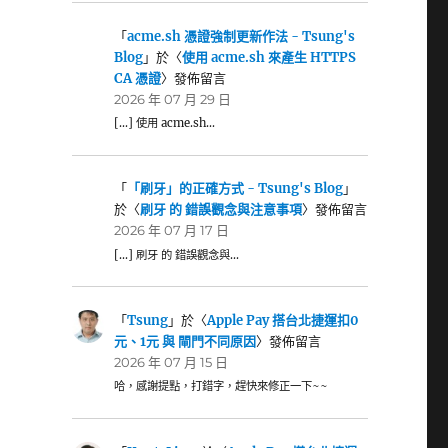
「
acme.sh 憑證強制更新作法 - Tsung's
Blog
」於〈
使用 acme.sh 來產生 HTTPS
CA 憑證
〉發佈留言
2026 年 07 月 29 日
[…] 使用 acme.sh…
「
「刷牙」的正確方式 - Tsung's Blog
」
於〈
刷牙 的 錯誤觀念與注意事項
〉發佈留言
2026 年 07 月 17 日
[…] 刷牙 的 錯誤觀念與…
「
Tsung
」於〈
Apple Pay 搭台北捷運扣0
元、1元 與 閘門不同原因
〉發佈留言
2026 年 07 月 15 日
哈，感謝提點，打錯字，趕快來修正一下~~