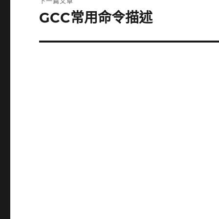
下一篇文章
章:
GCC常用命令描述
下
一
篇
文
章: