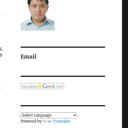
單,
即
Email
Powered by
Translate