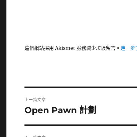
這個網站採用 Akismet 服務減少垃圾留言。
進一步了
文
上一篇文章
章
Open Pawn 計劃
上
一
導
篇
覽
文