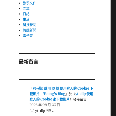
教學文件
文章
日記
生活
科技新聞
轉載新聞
電子書
最新留言
「
yt-dlp 啟用 JS 並 使用登入的 Cookie 下
載影片 - Tsung's Blog
」於〈
yt-dlp 使用
登入的 Cookie 來下載影片
〉發佈留言
2026 年 08 月 03 日
[…] yt-dlp 搭配 …