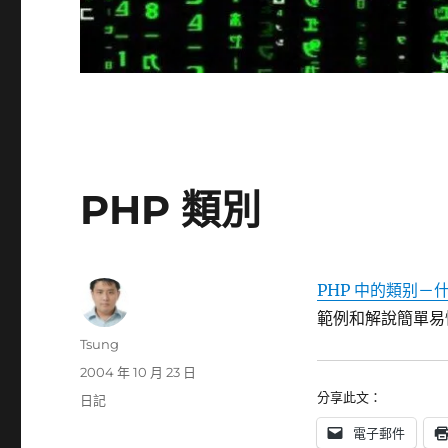
PHP 類別
PHP 中的類别－
範例和解說簡單易懂.
作
Tsung
者
發
2004 年 10 月 23 日
佈
分享此文：
分
日記
日
類
電子郵件
期: