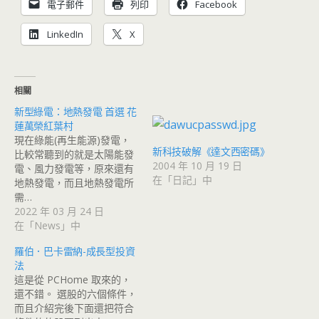
電子郵件
列印
Facebook
LinkedIn
X
相關
新型綠電：地熱發電 首選 花
蓮萬榮紅葉村
現在綠能(再生能源)發電，
新科技破解《達文西密碼》
比較常聽到的就是太陽能發
2004 年 10 月 19 日
電、風力發電等，原來還有
在「日記」中
地熱發電，而且地熱發電所
需…
2022 年 03 月 24 日
在「News」中
羅伯．巴卡雷納-成長型投資
法
這是從 PCHome 取來的，
還不錯。 選股的六個條件，
而且介紹完後下面還把符合