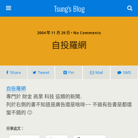
Tsung's Blog
2004 年 11 月 29 日 • No Comments
自投羅網
Share
Tweet
Pin
Mail
SMS
自投羅網
專門於 財金 商業 科技 這類的新聞..
列於右側的書不知道是廣告還是啥咪~~ 不過有些書是都還
蠻不錯的 🙂
分享此文：