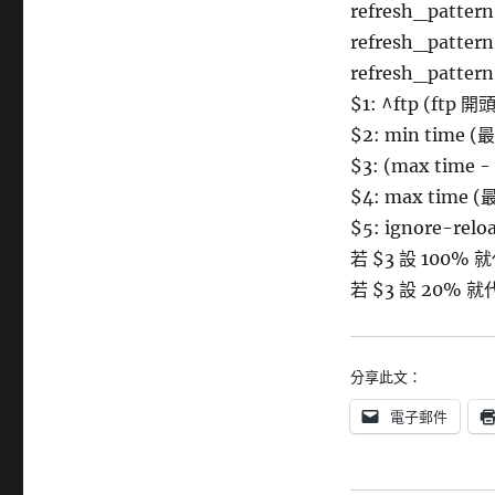
refresh_pattern
refresh_pattern
refresh_pattern
$1: ^ftp (ftp 開
$2: min time
$3: (max tim
$4: max time
$5: ignore-rel
若 $3 設 100
若 $3 設 20%
分享此文：
電子郵件