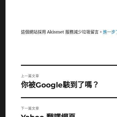
這個網站採用 Akismet 服務減少垃圾留言。
進一步了
文
上一篇文章
章
你被Google駭到了嗎？
上
一
導
篇
覽
文
下一篇文章
章:
下