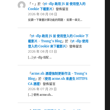
「
。
」於〈
yt-dlp 啟用 JS 並 使用登入的
Cookie 下載影片
〉發佈留言
2026 年 08 月 08 日
反饋一下筆畫計算功能的問題， 如果一串文…
「
yt-dlp 啟用 JS 並 使用登入的 Cookie 下
載影片 - Tsung's Blog
」於〈
yt-dlp 使用
登入的 Cookie 來下載影片
〉發佈留言
2026 年 08 月 03 日
[…] yt-dlp 搭配 …
「
acme.sh 憑證強制更新作法 - Tsung's
Blog
」於〈
使用 acme.sh 來產生 HTTPS
CA 憑證
〉發佈留言
2026 年 07 月 29 日
[…] 使用 acme.sh…