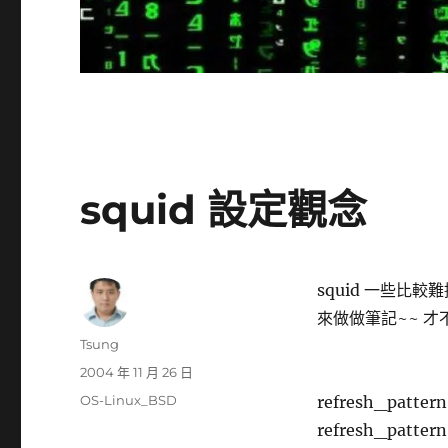
squid 設定觀念
squid 一些比較
來做做筆記~~ 才不
作
Tsung
者
發
2004 年 11 月 26 日
佈
分
OS-Linux_BSD
refresh_patter
日
類
refresh_pattern
期: