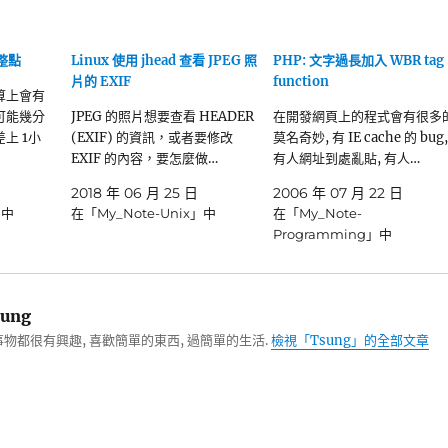
整點
Linux 使用 jhead 查看 JPEG 照
PHP: 文字過長加入 WBR tag
片的 EXIF
function
算上會有
可能幾分
JPEG 的照片想要查看 HEADER
在開發網頁上的程式會有很多
上 1小
(EXIF) 的資訊，或者要修改
莫名奇妙, 有 IE cache 的 bug,
EXIF 的內容，要怎麼做…
有人網址到處亂貼, 有人…
2018 年 06 月 25 日
2006 年 07 月 22 日
」中
在「My_Note-Unix」中
在「My_Note-
Programming」中
ung
物都很有興趣, 喜歡簡單的東西, 過簡單的生活.
檢視「Tsung」的全部文章