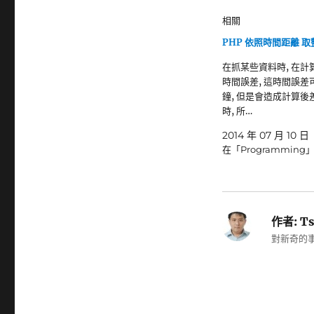
相關
PHP 依照時間距離 取
在抓某些資料時, 在計
時間誤差, 這時間誤差
鐘, 但是會造成計算後差
時, 所…
2014 年 07 月 10 日
在「Programming
作者:
Ts
對新奇的事