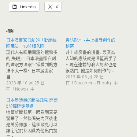
LinkedIn
X
相關
日本漫畫家自創的「愛麗絲
專訪影片 - 井上雄彥創作的
睡眠法」10分鐘入睡
秘密
現代人有睡眠問題的還蠻多
井上雄彥畫的漫畫, 最廣為
的(失眠)，日本漫畫家自創
人知的應該就是灌籃高手了
的睡眠方法跟平常看到的方
~ 現在連載的浪人劍客也是
法不太一樣~ 日本漫畫家
很熱門, 他是如何創作的…
自…
2013 年 03 月 28 日
2023 年 10 月 25 日
在「Document-Ebook」中
在「News」中
日本參議員的超強政見 開票
5分鐘確定當選
這篇新聞我第一眼看到真是
驚呆了，然後看完內容後也
是萬分佩服，這個政見可以
讓宅宅們都因此為他出門投
票，…