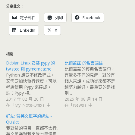
分享此文：
電子郵件
列印
Facebook
LinkedIn
X
相關
Debian Linux 安裝 pypy 的
比爾蓋茲 的名言語錄
twisted 與 pymemcache
比爾蓋茲的經典名言語句，
Python 想要不修改程式，
有蠻多不同的見解~ 對於有
又需要加快執行速度，可以
錢人來說，成功從來都不是
考慮使用 Pypy 來達成。
越努力越好，最重要的是找
註：Pypy 相…
到…
2017 年 02 月 20 日
2025 年 08 月 14 日
在「My_Note-Unix」中
在「News」中
好站: 背英文單字的網站 -
Quizlet
我對背的項目一直都不太行,
英文單字對我來說也是個很