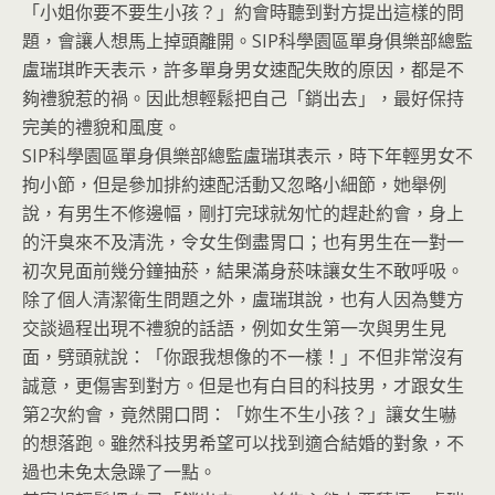
「小姐你要不要生小孩？」約會時聽到對方提出這樣的問
題，會讓人想馬上掉頭離開。SIP科學園區單身俱樂部總監
盧瑞琪昨天表示，許多單身男女速配失敗的原因，都是不
夠禮貌惹的禍。因此想輕鬆把自己「銷出去」，最好保持
完美的禮貌和風度。
SIP科學園區單身俱樂部總監盧瑞琪表示，時下年輕男女不
拘小節，但是參加排約速配活動又忽略小細節，她舉例
說，有男生不修邊幅，剛打完球就匆忙的趕赴約會，身上
的汗臭來不及清洗，令女生倒盡胃口；也有男生在一對一
初次見面前幾分鐘抽菸，結果滿身菸味讓女生不敢呼吸。
除了個人清潔衛生問題之外，盧瑞琪說，也有人因為雙方
交談過程出現不禮貌的話語，例如女生第一次與男生見
面，劈頭就說：「你跟我想像的不一樣！」不但非常沒有
誠意，更傷害到對方。但是也有白目的科技男，才跟女生
第2次約會，竟然開口問：「妳生不生小孩？」讓女生嚇
的想落跑。雖然科技男希望可以找到適合結婚的對象，不
過也未免太急躁了一點。