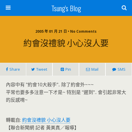
Tsung's Blog
2005 年 01 月 21 日 • No Comments
約會沒禮貌 小心沒人要
Share
Tweet
Pin
Mail
SMS
內容中有 "約會10大殺手".. 除了約會外~~~
平常也要多多注意一下才是~ 特別是 "遲到".. 會引起非常大
的反感唷~
轉載自:
約會沒禮貌 小心沒人要
【聯合新聞網 記者 黃美真／報導】