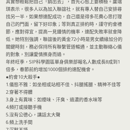
其實想輕鬆把自己「銷出去」，首先心態上要積極。盧瑞
琪表示，很多人以為加入聯誼社，就有專人替自己安排尋
找另一半，如果想速配成功，自己還是得多花費心思打理
自己的門面，留下好印象；等到真正排約時，謹守約會禮
節，應對得宜，提高一見鍾情的機率，速配失敗率就會降
低。她特別強調，聯誼後的黃金72小時是男女續緣加分的
關鍵時刻，務必保持所有聯繫管道暢通，並主動聯絡心儀
的對象，別讓愛情擦身而過。
年終旺季，SIP科學園區單身俱樂部報名人數成長8成到1
倍多，春節前約增加1000個排約速配機會。
●約會10大殺手●
1.儀態不雅：如坐相或站相不佳、抖腿搖腿、精神不佳等
2.穿著不得體
3.身上有異味：如煙味、汗臭、過濃的香水味等
4.頻打或接聽手機
5.沒有公德心，講話太大聲
6.頻上洗手間
7.沉默不語