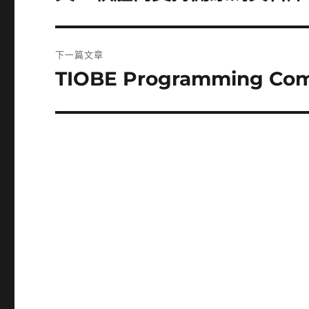
一
導
篇
覽
文
下一篇文章
章:
TIOBE Programming Co
下
一
篇
文
章: