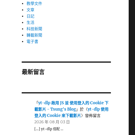
教學文件
文章
日記
生活
科技新聞
轉載新聞
電子書
最新留言
「
yt-dlp 啟用 JS 並 使用登入的 Cookie 下
載影片 - Tsung's Blog
」於〈
yt-dlp 使用
登入的 Cookie 來下載影片
〉發佈留言
2026 年 08 月 03 日
[…] yt-dlp 搭配 …