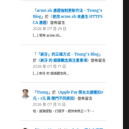
「
acme.sh 憑證強制更新作法 - Tsung's
Blog
」於〈
使用 acme.sh 來產生 HTTPS
CA 憑證
〉發佈留言
2026 年 07 月 29 日
[…] 使用 acme.sh…
「
「刷牙」的正確方式 - Tsung's Blog
」
於〈
刷牙 的 錯誤觀念與注意事項
〉發佈留言
2026 年 07 月 17 日
[…] 刷牙 的 錯誤觀念與…
「
Tsung
」於〈
Apple Pay 搭台北捷運扣0
元、1元 與 閘門不同原因
〉發佈留言
2026 年 07 月 15 日
哈，感謝提點，打錯字，趕快來修正一下~~