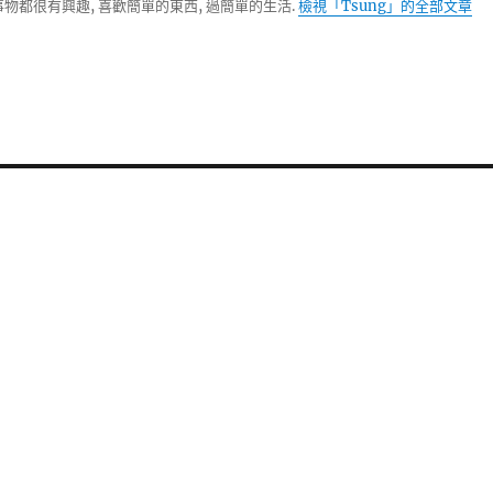
物都很有興趣, 喜歡簡單的東西, 過簡單的生活.
檢視「Tsung」的全部文章