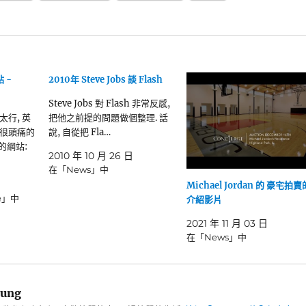
 -
2010年 Steve Jobs 談 Flash
Steve Jobs 對 Flash 非常反感,
行, 英
把他之前提的問題做個整理. 話
很頭痛的
說, 自從把 Fla…
薦的網站:
2010 年 10 月 26 日
在「News」中
Michael Jordan 的 豪宅拍賣
te」中
介紹影片
2021 年 11 月 03 日
在「News」中
ung