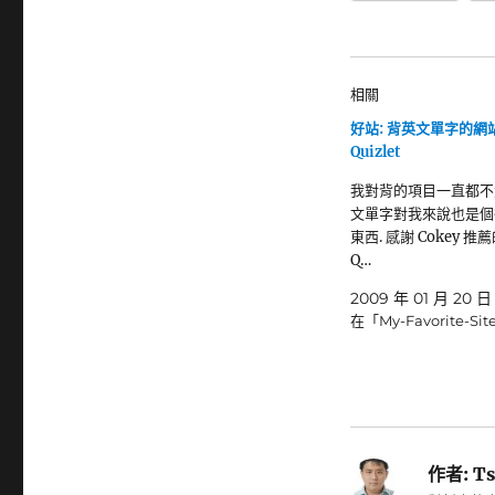
相關
好站: 背英文單字的網站
Quizlet
我對背的項目一直都不太
文單字對我來說也是個
東西. 感謝 Cokey 推
Q…
2009 年 01 月 20 日
在「My-Favorite-Si
作者:
Ts