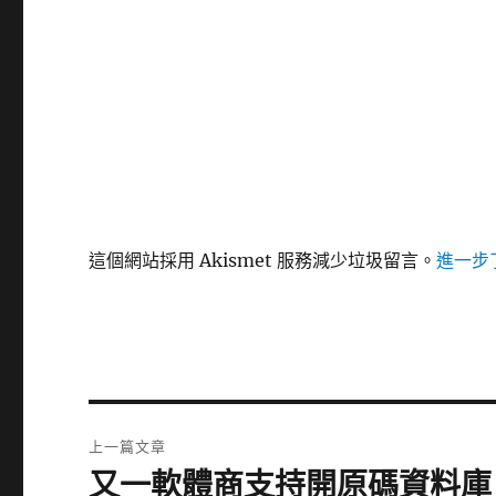
這個網站採用 Akismet 服務減少垃圾留言。
進一步了
文
上一篇文章
章
又一軟體商支持開原碼資料庫
上