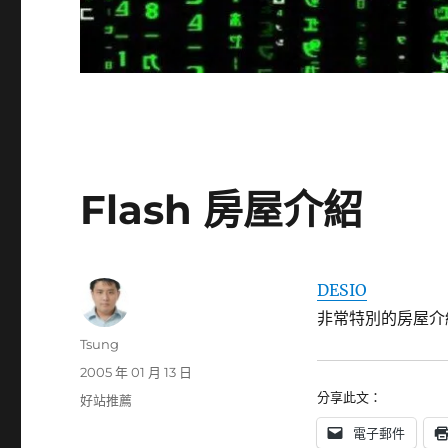
Flash 房屋介紹
DESIO
非常特別的房屋介紹方
作
Tsung
者
發
2005 年 01 月 13 日
佈
分享此文：
分
好站推薦
日
類
電子郵件
期: