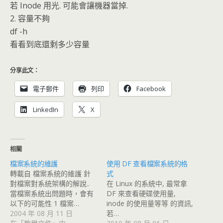
若 Inode 用光. 可能會讓機器當掉.
2. 容量不夠
df -h
看看到底還剩多少容量
分享此文：
電子郵件
列印
Facebook
LinkedIn
X
相關
檔案系統的維護
使用 DF 查看檔案系統的格
轉載自 檔案系統的維護 針
式
對檔案對系統架構的解說..
在 Linux 的系統中, 最常拿
當檔案系統出問題時，會有
DF 來查看硬碟使用量,
以下的可能性 1 檔案…
inode 的使用量等等 的資訊,
2004 年 08 月 11 日
若…