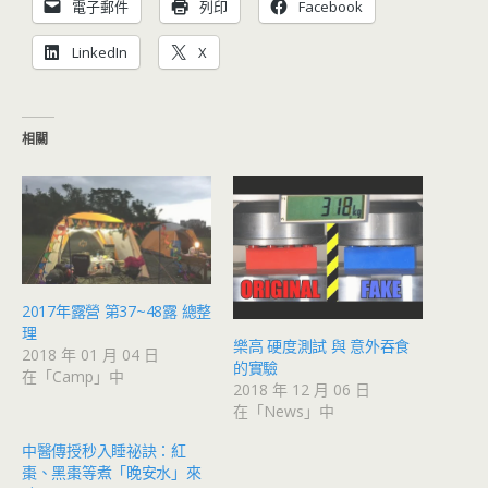
電子郵件
列印
Facebook
LinkedIn
X
相關
2017年露營 第37~48露 總整
理
樂高 硬度測試 與 意外吞食
2018 年 01 月 04 日
的實驗
在「Camp」中
2018 年 12 月 06 日
在「News」中
中醫傳授秒入睡祕訣：紅
棗、黑棗等煮「晚安水」來