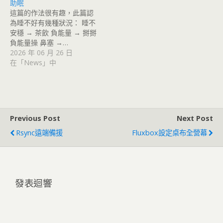
助眠
這篇的作法很有趣，此篇認
為睡不好有幾種狀況： 睡不
安穩 → 茶飲 負能量 → 掰掰
負能量操 鼻塞 →…
2026 年 06 月 26 日
在「News」中
Previous Post
Next Post
Rsync遠端備援
Fluxbox設定桌布全營幕
發表迴響