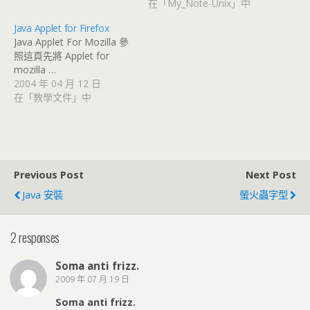
在「My_Note-Unix」中
Java Applet for Firefox
Java Applet For Mozilla 參
照這頁先將 Applet for
mozilla …
2004 年 04 月 12 日
在「教學文件」中
Previous Post
Next Post
Java 安裝
螢火蟲字型
2 responses
Soma anti frizz.
2009 年 07 月 19 日
Soma anti frizz.