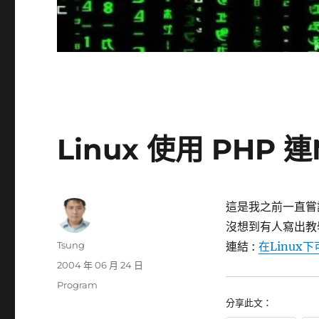
Linux 使用 PHP 連
這是我之前一直嘗
沒想到有人寫出教
作
Tsung
連結 :
在Linux下
者
發
2004 年 06 月 24 日
佈
分
Program
日
類
分享此文：
期: