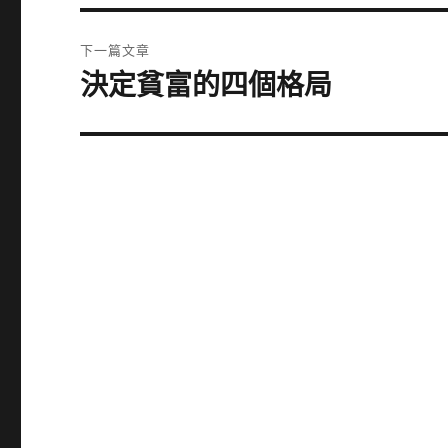
篇
覽
文
下一篇文章
章:
決定貧富的四個格局
下
一
篇
文
章: