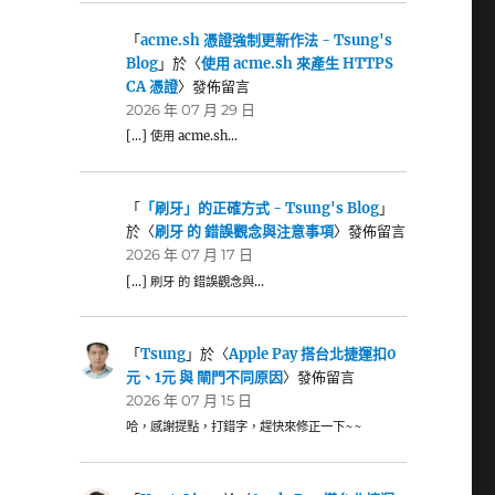
「
acme.sh 憑證強制更新作法 - Tsung's
Blog
」於〈
使用 acme.sh 來產生 HTTPS
CA 憑證
〉發佈留言
2026 年 07 月 29 日
[…] 使用 acme.sh…
「
「刷牙」的正確方式 - Tsung's Blog
」
於〈
刷牙 的 錯誤觀念與注意事項
〉發佈留言
2026 年 07 月 17 日
[…] 刷牙 的 錯誤觀念與…
「
Tsung
」於〈
Apple Pay 搭台北捷運扣0
元、1元 與 閘門不同原因
〉發佈留言
2026 年 07 月 15 日
哈，感謝提點，打錯字，趕快來修正一下~~