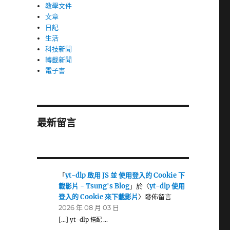
教學文件
文章
日記
生活
科技新聞
轉載新聞
電子書
最新留言
「
yt-dlp 啟用 JS 並 使用登入的 Cookie 下
載影片 - Tsung's Blog
」於〈
yt-dlp 使用
登入的 Cookie 來下載影片
〉發佈留言
2026 年 08 月 03 日
[…] yt-dlp 搭配 …