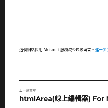
這個網站採用 Akismet 服務減少垃圾留言。
進一步了
文
上一篇文章
章
htmlArea(線上編輯器) For Mo
上
一
導