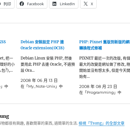
列印
Facebook
LinkedIn
X
XSS
Debian 安裝設定 PHP 連
PHP: Pixnet 舊版到新版的
Oracle extension(OCI8)
轉換程式修補
et, 把一
Debian Linux 安裝 PHP, 然後
PIXNET 最近一次的改版, 有
理好的小
要用此 PHP 去連 Oracle, 不過預
最大的改變是網址做了修改, 
包?),…
設 Ora…
開始並沒有想太多, 但是今天
始有…
2008 年 06 月 13 日
te」中
在「My_Note-Unix」中
2008 年 08 月 23 日
在「Programming」中
ung
物都很有興趣, 喜歡簡單的東西, 過簡單的生活.
檢視「Tsung」的全部文章