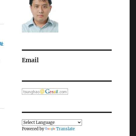
網址
Email
個
剛
開
Powered by
Translate