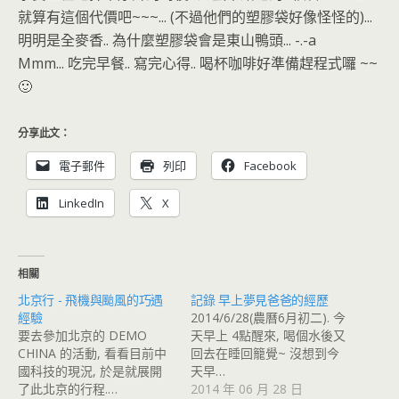
就算有這個代價吧~~~... (不過他們的塑膠袋好像怪怪的)...
明明是全麥香.. 為什麼塑膠袋會是東山鴨頭... -.-a
Mmm... 吃完早餐.. 寫完心得.. 喝杯咖啡好準備趕程式囉 ~~
🙂
分享此文：
電子郵件
列印
Facebook
LinkedIn
X
相關
北京行 - 飛機與颱風的巧遇
記錄 早上夢見爸爸的經歷
經驗
2014/6/28(農曆6月初二). 今
要去參加北京的 DEMO
天早上 4點醒來, 喝個水後又
CHINA 的活動, 看看目前中
回去在睡回籠覺~ 沒想到今
國科技的現況, 於是就展開
天早…
了此北京的行程.…
2014 年 06 月 28 日