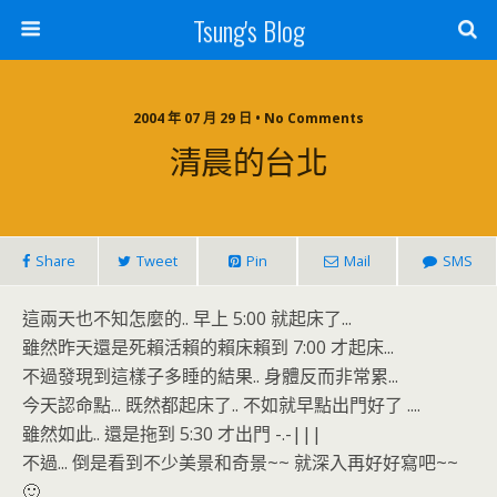
Tsung's Blog
2004 年 07 月 29 日 • No Comments
清晨的台北
Share
Tweet
Pin
Mail
SMS
這兩天也不知怎麼的.. 早上 5:00 就起床了...
雖然昨天還是死賴活賴的賴床賴到 7:00 才起床...
不過發現到這樣子多睡的結果.. 身體反而非常累...
今天認命點... 既然都起床了.. 不如就早點出門好了 ....
雖然如此.. 還是拖到 5:30 才出門 -.-|||
不過... 倒是看到不少美景和奇景~~ 就深入再好好寫吧~~
🙂