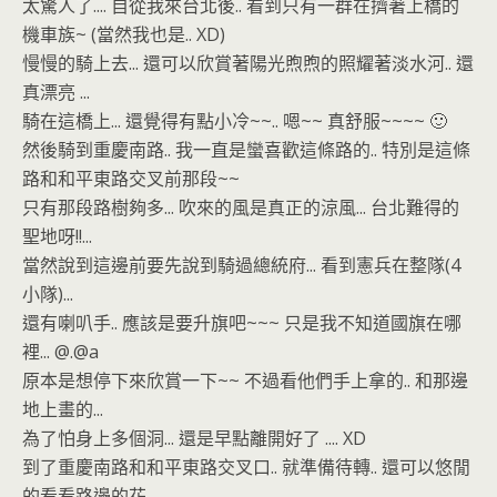
太驚人了.... 自從我來台北後.. 看到只有一群在擠著上橋的
機車族~ (當然我也是.. XD)
慢慢的騎上去... 還可以欣賞著陽光煦煦的照耀著淡水河.. 還
真漂亮 ...
騎在這橋上... 還覺得有點小冷~~.. 嗯~~ 真舒服~~~~ 🙂
然後騎到重慶南路.. 我一直是蠻喜歡這條路的.. 特別是這條
路和和平東路交叉前那段~~
只有那段路樹夠多... 吹來的風是真正的涼風... 台北難得的
聖地呀!!...
當然說到這邊前要先說到騎過總統府... 看到憲兵在整隊(4
小隊)...
還有喇叭手.. 應該是要升旗吧~~~ 只是我不知道國旗在哪
裡... @.@a
原本是想停下來欣賞一下~~ 不過看他們手上拿的.. 和那邊
地上畫的...
為了怕身上多個洞... 還是早點離開好了 .... XD
到了重慶南路和和平東路交叉口.. 就準備待轉.. 還可以悠閒
的看看路邊的花...