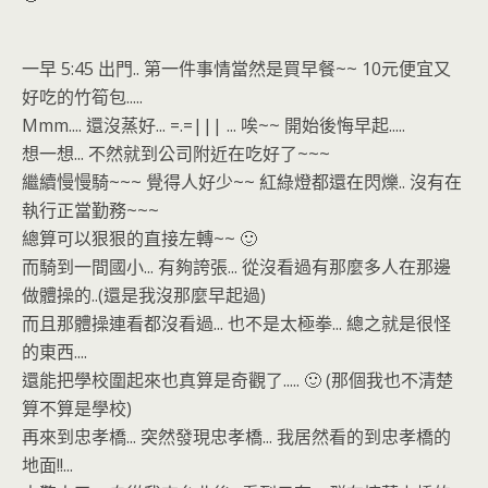
一早 5:45 出門.. 第一件事情當然是買早餐~~ 10元便宜又
好吃的竹筍包.....
Mmm.... 還沒蒸好... =.=||| ... 唉~~ 開始後悔早起.....
想一想... 不然就到公司附近在吃好了~~~
繼續慢慢騎~~~ 覺得人好少~~ 紅綠燈都還在閃爍.. 沒有在
執行正當勤務~~~
總算可以狠狠的直接左轉~~ 🙂
而騎到一間國小... 有夠誇張... 從沒看過有那麼多人在那邊
做體操的..(還是我沒那麼早起過)
而且那體操連看都沒看過... 也不是太極拳... 總之就是很怪
的東西....
還能把學校圍起來也真算是奇觀了..... 🙂 (那個我也不清楚
算不算是學校)
再來到忠孝橋... 突然發現忠孝橋... 我居然看的到忠孝橋的
地面!!...