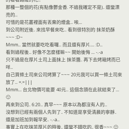
那種一整個的花(有點像鬱金香. 不過我確定不是).. 還蠻漂
亮的...
可惜的是花叢裡面有丟棄的煙盒... 唉....
到公司附近後.. 來找早餐來吃... 看到很特別的 抹茶奶酥
~~~ :D~
Mmm... 當然就要吃吃看囉... 而且還有厚片..... :D...
看到過程後... 好像不怎麼樣嘛~~ 開始後悔 .... -.-a
只不過是在厚片土司上面抹上 抹茶醬.. 再下去烤箱烤而已
咩...
自己買條土司來公司烤算了~~~ 20元我可以買一條土司來
放了... =.=|||
Mmm.... 台北物價可能要 40元... 這個念頭在此就結束了....
🙂
再來到公司.. 6:20... 真早~~~ 原本以為都沒有人的...
沒想到已經有兩個人先到了.. 不知道是享受清晨的寧靜..
還是加班加到報早安.. -.-a...
事實上在吃抹茶厚片的時後.. 還蠻不錯吃的.. 很香~~~ 🙂