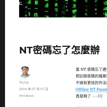
NT密碼忘了怎麼辦
當 NT 密碼忘了
把記錄密碼的檔案覆
作
Tsung
不過有更炫的作法出
者
發
2004 年 07 月 07 日
Offline NT Passw
佈
分
Windows
真是夠了 -.-|||
日
類
期: