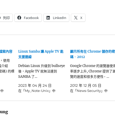
列印
Facebook
LinkedIn
X
 檔案內容
Linux Samba 讓 Apple TV 能
顯示所有在 Chrome 儲存的密
支援連線
碼 - 2012
，使用
篇介紹
Debian Linux 升級到 bullseye
Google Chrome 的瀏覽器使
密碼) 的標
後，Apple TV 就無法連到
率逐步上升, Chrome 提供了
SAMBA 了…
覽的速度和很多方便性~ …
2023 年 04 月 24 日
2012 年 12 月 05 日
」中
在「My_Note-Unix」中
在「News-Security」中
ung