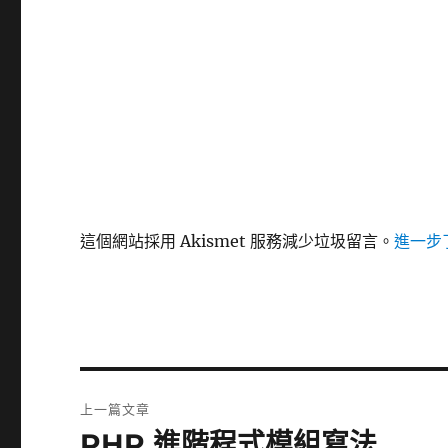
這個網站採用 Akismet 服務減少垃圾留言。
進一步了
文
上一篇文章
章
PHP 進階程式模組寫法
上