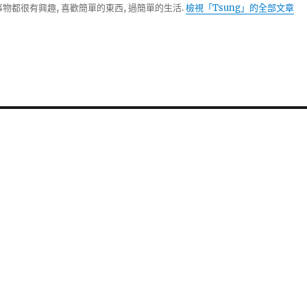
物都很有興趣, 喜歡簡單的東西, 過簡單的生活.
檢視「Tsung」的全部文章