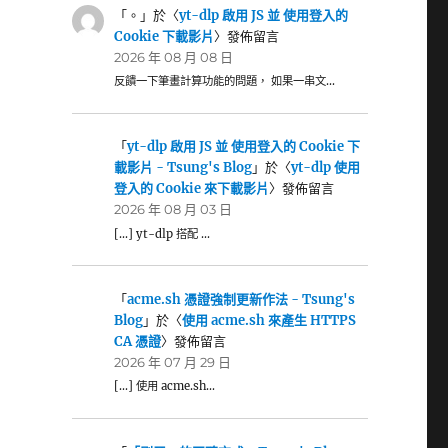
「
。
」於〈
yt-dlp 啟用 JS 並 使用登入的
Cookie 下載影片
〉發佈留言
2026 年 08 月 08 日
反饋一下筆畫計算功能的問題， 如果一串文…
「
yt-dlp 啟用 JS 並 使用登入的 Cookie 下
載影片 - Tsung's Blog
」於〈
yt-dlp 使用
登入的 Cookie 來下載影片
〉發佈留言
2026 年 08 月 03 日
[…] yt-dlp 搭配 …
「
acme.sh 憑證強制更新作法 - Tsung's
Blog
」於〈
使用 acme.sh 來產生 HTTPS
CA 憑證
〉發佈留言
2026 年 07 月 29 日
[…] 使用 acme.sh…