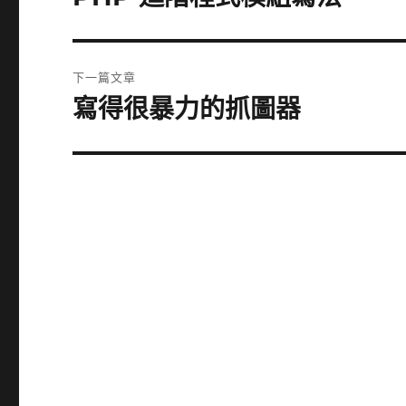
一
導
篇
覽
文
下一篇文章
章:
寫得很暴力的抓圖器
下
一
篇
文
章: