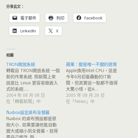
分享此文：
電子郵件
列印
Facebook
LinkedIn
X
相關
TRON開放系統
蘋果：變是唯一不變的道理
轉載自 TRON開放系統 一個
Apple換用Intel CPU，這是
新的作業系統. 照新聞上來
今年6月初最轟動的IT新
說是比 Linux 更容易做嵌入
聞，但其實這一點都不值得
式的系統..…
大驚小怪，從A…
2004 年 08 月 08 日
2005 年 08 月 26 日
在「轉載新聞」中
在「News」中
fluxbox設定桌布全營幕
fluxbox 的桌布預設都是原
始大小.. 如果要讓他能自動
變大或縮小到全營幕，就得
要自己修改. 剛…