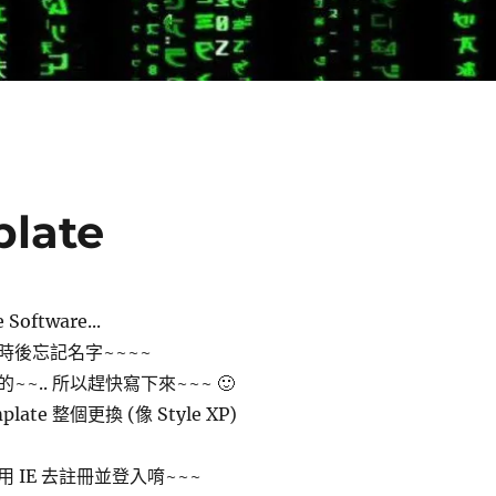
late
oftware...
時後忘記名字~~~~
~.. 所以趕快寫下來~~~ 🙂
plate 整個更換 (像 Style XP)
 IE 去註冊並登入唷~~~