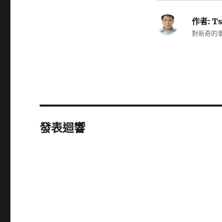
作者:
Ts
對新奇的事
發表迴響