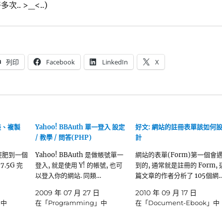
多次.. >_<..)
列印
Facebook
LinkedIn
X
安裝、複製
Yahoo! BBAuth 單一登入 設定
好文: 網站的註冊表單該如何
/ 教學 / 問答(PHP)
計
已經肥到一個
Yahoo! BBAuth 是做帳號單一
網站的表單(Form)第一個會
7.5G 完
登入, 就是使用 Y! 的帳號, 也可
到的, 通常就是註冊的 Form, 
以登入你的網站. 同類…
篇文章的作者分析了 105個網
2009 年 07 月 27 日
2010 年 09 月 17 日
」中
在「Programming」中
在「Document-Ebook」中