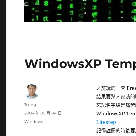
WindowsXP Temp
之前玩的一套 Free S
結果要幫人家裝的
作
Tsung
忘記名字總是痛苦的~
者
發
2004 年 09 月 04 日
WindowsXP Tem
佈
分
Windows
Litestep
日
類
記得註冊的時後要用
期: