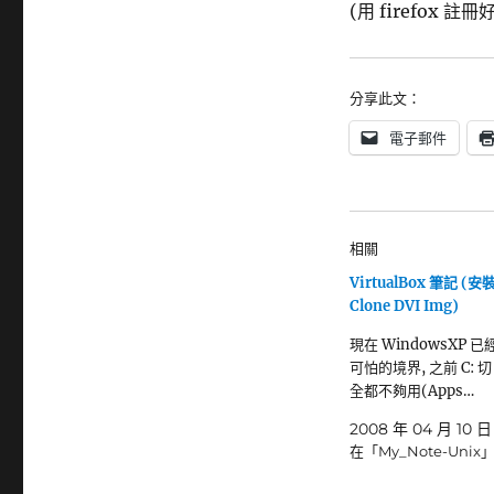
(用 firefox 註冊好
分享此文：
電子郵件
相關
VirtualBox 筆記 (
Clone DVI Img)
現在 WindowsXP 
可怕的境界, 之前 C: 切 
全都不夠用(Apps…
2008 年 04 月 10 日
在「My_Note-Unix