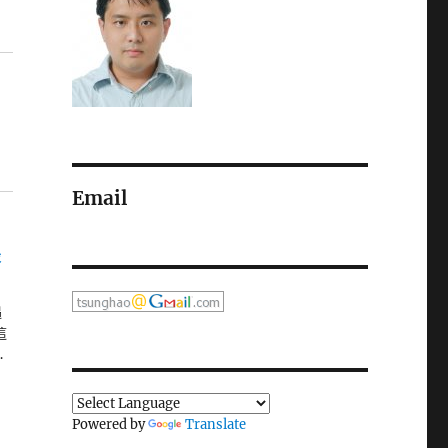
Email
設
遇
這
…
Powered by
Translate