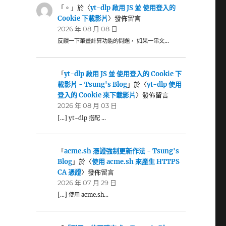
「
。
」於〈
yt-dlp 啟用 JS 並 使用登入的
Cookie 下載影片
〉發佈留言
2026 年 08 月 08 日
反饋一下筆畫計算功能的問題， 如果一串文…
「
yt-dlp 啟用 JS 並 使用登入的 Cookie 下
載影片 - Tsung's Blog
」於〈
yt-dlp 使用
登入的 Cookie 來下載影片
〉發佈留言
2026 年 08 月 03 日
[…] yt-dlp 搭配 …
「
acme.sh 憑證強制更新作法 - Tsung's
Blog
」於〈
使用 acme.sh 來產生 HTTPS
CA 憑證
〉發佈留言
2026 年 07 月 29 日
[…] 使用 acme.sh…