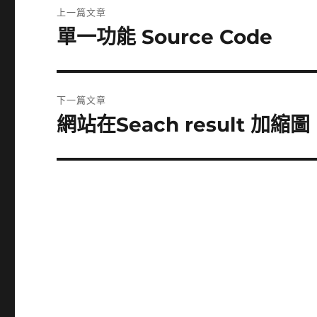
上一篇文章
章
單一功能 Source Code
上
一
導
篇
覽
文
下一篇文章
章:
網站在Seach result 加縮圖
下
一
篇
文
章: