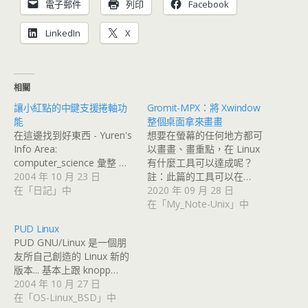
電子郵件
列印
Facebook
LinkedIn
X
相關
讓小紅點的中鍵支援捲軸功
Gromit-MPX：將 Xwindow
能
整個桌面拿來畫畫
在這邊找到好東西 - Yuren's
想要在螢幕的任何地方都可
Info Area:
以畫畫、畫重點，在 Linux
computer_science 彙整 …
有什麼工具可以達成呢？
2004 年 10 月 23 日
註：此篇的工具可以在…
在「日記」中
2020 年 09 月 28 日
在「My_Note-Unix」中
PUD Linux
PUD GNU/Linux 是一個朋
友所自己創造的 Linux 新的
版本... 基本上跟 knopp…
2004 年 10 月 27 日
在「OS-Linux_BSD」中