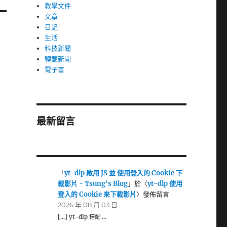
教學文件
文章
日記
生活
科技新聞
轉載新聞
電子書
最新留言
「
yt-dlp 啟用 JS 並 使用登入的 Cookie 下
載影片 - Tsung's Blog
」於〈
yt-dlp 使用
登入的 Cookie 來下載影片
〉發佈留言
2026 年 08 月 03 日
[…] yt-dlp 搭配 …