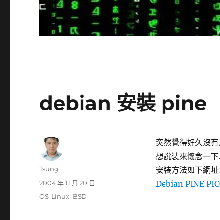
debian 安裝 pine
突然覺得好久沒有用過 
想說裝來懷念一下..沒想
作
Tsung
安裝方法如下網址
者
發
2004 年 11 月 20 日
Debian PINE P
佈
分
OS-Linux_BSD
日
類
期: