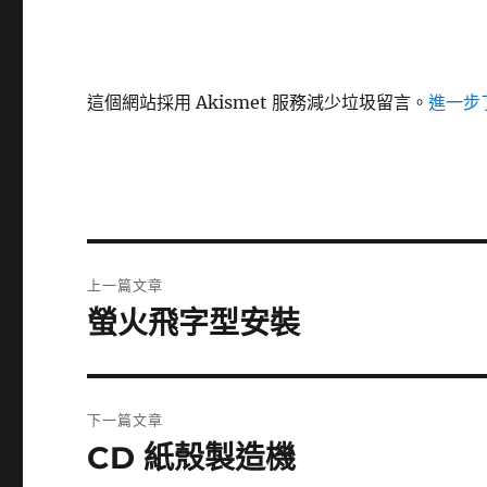
這個網站採用 Akismet 服務減少垃圾留言。
進一步了
文
上一篇文章
章
螢火飛字型安裝
上
一
導
篇
覽
文
下一篇文章
章:
CD 紙殼製造機
下
一