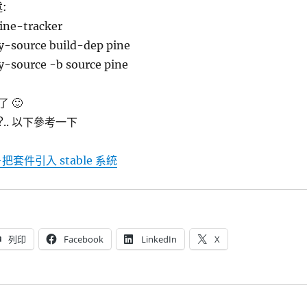
:
pine-tracker
y-source build-dep pine
y-source -b source pine
 🙂
.. 以下參考一下
-把套件引入 stable 系統
列印
Facebook
LinkedIn
X