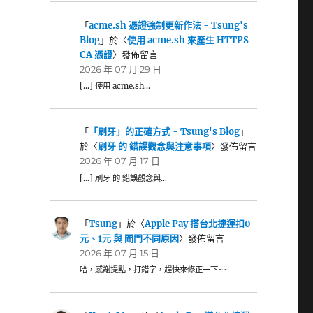
「
acme.sh 憑證強制更新作法 - Tsung's
Blog
」於〈
使用 acme.sh 來產生 HTTPS
CA 憑證
〉發佈留言
2026 年 07 月 29 日
[…] 使用 acme.sh…
「
「刷牙」的正確方式 - Tsung's Blog
」
於〈
刷牙 的 錯誤觀念與注意事項
〉發佈留言
2026 年 07 月 17 日
[…] 刷牙 的 錯誤觀念與…
「
Tsung
」於〈
Apple Pay 搭台北捷運扣0
元、1元 與 閘門不同原因
〉發佈留言
2026 年 07 月 15 日
哈，感謝提點，打錯字，趕快來修正一下~~