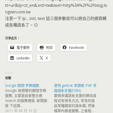
tt=url&lp=zt_en&.intl=tw&text=http%3A%2F%2Fblog.lo
ngwin.com.tw
注意一下 lp , .intl, text 這三個參數就可以將自己的網頁轉
成各種語系了 ~ 🙂
分享此文：
電子郵件
列印
Facebook
LinkedIn
X
相關
Google 關閉 字典服務
使用 gettext 來實做 PHP 多
Google 無預警的關閉字典
國語系支援(I18N)
服務, 主要是說會整合進
要做多國語系支援的網站或
Search 的服務裡面. 新聞摘
程式有很多方式, 常見的是
錄 下述摘…
設某種國家的語系檔, 然後
2011 年 08 月 10 日
檔案內都是變數, 之後程…