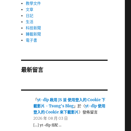
教學文件
文章
日記
生活
科技新聞
轉載新聞
電子書
最新留言
「
yt-dlp 啟用 JS 並 使用登入的 Cookie 下
載影片 - Tsung's Blog
」於〈
yt-dlp 使用
登入的 Cookie 來下載影片
〉發佈留言
2026 年 08 月 03 日
[…] yt-dlp 搭配 …