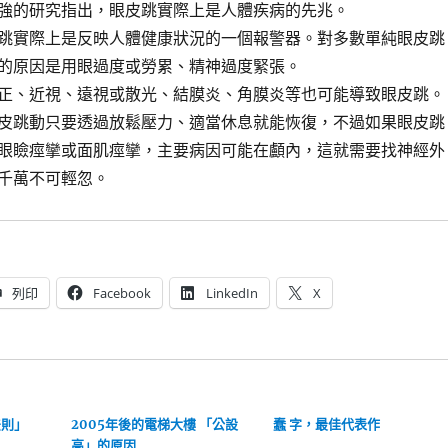
強的研究指出，眼皮跳實際上是人體疾病的先兆。
跳實際上是反映人體健康狀況的一個報警器。對多數單純眼皮跳
的原因是用眼過度或勞累、精神過度緊張。
正、近視、遠視或散光、結膜炎、角膜炎等也可能導致眼皮跳。
皮跳動只要透過放鬆壓力、適當休息就能恢復，不過如果眼皮跳
眼瞼痙攣或面肌痙攣，主要病因可能在顱內，這就需要找神經外
千萬不可輕忽。
列印
Facebook
LinkedIn
X
法則」
2005年後的電梯大樓 「公設
蠢 字，最佳代表作
高」的原因