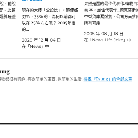
說，他說
果然是蠢的最佳代表作.轉載自
是~ 此篇
現在的大樓「公設比」，隨便都
蠢 字，最佳代表作1.德克薩斯
過算是整
33%、35% 的，為何以前都可
中型貨庫漏煤氣，公司方面排
以在 25% 左右呢？ 2005年後
所有可能…
的…
2005 年 08 月 18 日
2020 年 12 月 04 日
在「News-Life-Joke」中
在「News」中
ung
物都很有興趣, 喜歡簡單的東西, 過簡單的生活.
檢視「Tsung」的全部文章