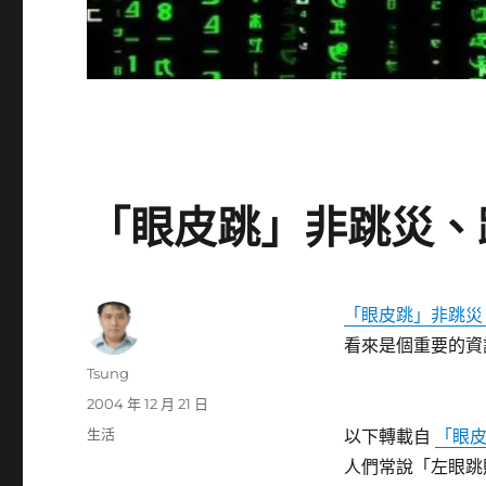
「眼皮跳」非跳災、
「眼皮跳」非跳災
看來是個重要的資訊.
作
Tsung
者
發
2004 年 12 月 21 日
佈
分
生活
以下轉載自
「眼皮
日
類
人們常說「左眼跳
期: