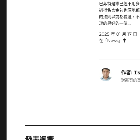
巴菲特是誰已經不用多
過得名言金句也滿地都
的法則以前都看過，不
理的最好的一份…
2025 年 01 月 17 日
在「News」中
作者:
Ts
對新奇的事
發表迴響