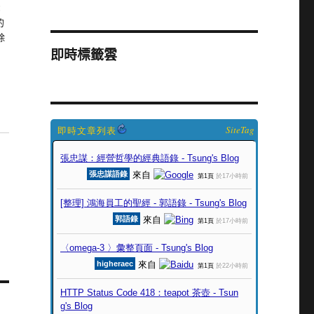
:
的
除
即時標籤雲
SiteTag