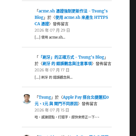
「
acme.sh 憑證強制更新作法 - Tsung's
Blog
」於〈
使用 acme.sh 來產生 HTTPS
CA 憑證
〉發佈留言
2026 年 07 月 29 日
[…] 使用 acme.sh…
「
「刷牙」的正確方式 - Tsung's Blog
」
於〈
刷牙 的 錯誤觀念與注意事項
〉發佈留言
2026 年 07 月 17 日
[…] 刷牙 的 錯誤觀念與…
「
Tsung
」於〈
Apple Pay 搭台北捷運扣0
元、1元 與 閘門不同原因
〉發佈留言
2026 年 07 月 15 日
哈，感謝提點，打錯字，趕快來修正一下~~