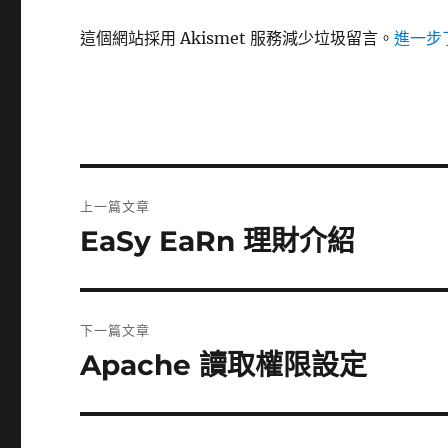
這個網站採用 Akismet 服務減少垃圾留言。
進一步了
文
上一篇文章
章
EaSy EaRn 理財介紹
上
一
導
篇
覽
文
下一篇文章
章:
Apache 讀取權限設定
下
一
篇
文