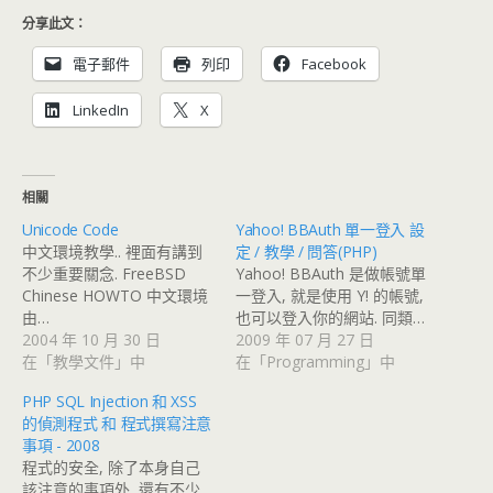
分享此文：
電子郵件
列印
Facebook
LinkedIn
X
相關
Unicode Code
Yahoo! BBAuth 單一登入 設
中文環境教學.. 裡面有講到
定 / 教學 / 問答(PHP)
不少重要關念. FreeBSD
Yahoo! BBAuth 是做帳號單
Chinese HOWTO 中文環境
一登入, 就是使用 Y! 的帳號,
由…
也可以登入你的網站. 同類…
2004 年 10 月 30 日
2009 年 07 月 27 日
在「教學文件」中
在「Programming」中
PHP SQL Injection 和 XSS
的偵測程式 和 程式撰寫注意
事項 - 2008
程式的安全, 除了本身自己
該注意的事項外, 還有不少