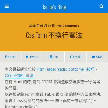
Tsung's Blog
2005 年 01 月 17 日 • No Comments
Css Form 不換行寫法
Share
Tweet
Pin
Mail
SMS
本文最新網址位於
Html: label (radio bottom)小技巧
、
CSS: 不換行 寫法
在寫 Html 的時, 寫到 FORM 會讓造成空隔多空一行 等等
的問題..
以往都是將 Form 塞到 Table 跟 tr 間 的這些方法來解決..
事實上 css 有簡易的解法~~~ 照下面的一設就搞定了~
form{margin:0px;}