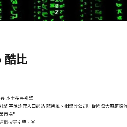
o 酷比
尋 本土搜尋引擎
尋引擎 宇匯逐鹿入口網站 龍捲風、網擎等公司則從國際大廠廝殺
業市場"
個搜尋引擎~ 🙂