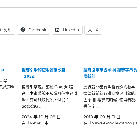
列印
Facebook
LinkedIn
X
ia
搜尋引擎的使用習慣改變
搜尋引擎市占率 與 搜尋字串長
-2024
度統計
. 學
. 不過這種
搜尋引擎現在都被 Google 獨
最近新聞都有些蠻有趣的數字,
占，本來想說不知道哪個搜尋引
這篇新聞就有講到搜尋引擎的
擎才有可能取代他，例如：
占率 和 搜尋的時候, 使用者都
SearchG…
幾個字比…
2024 年 10 月 08 日
2010 年 09 月 11 日
在「News」中
在「News-Google-Yahoo