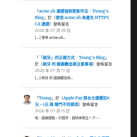
「
acme.sh 憑證強制更新作法 - Tsung's
Blog
」於〈
使用 acme.sh 來產生 HTTPS
CA 憑證
〉發佈留言
2026 年 07 月 29 日
[…] 使用 acme.sh…
「
「刷牙」的正確方式 - Tsung's Blog
」
於〈
刷牙 的 錯誤觀念與注意事項
〉發佈留言
2026 年 07 月 17 日
[…] 刷牙 的 錯誤觀念與…
「
Tsung
」於〈
Apple Pay 搭台北捷運扣0
元、1元 與 閘門不同原因
〉發佈留言
2026 年 07 月 15 日
哈，感謝提點，打錯字，趕快來修正一下~~