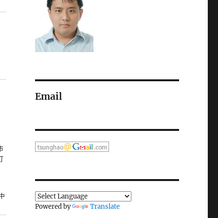
Email
市
打
」中
Powered by
Translate