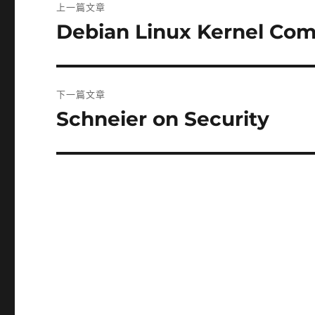
上一篇文章
章
Debian Linux Kernel Co
上
一
導
篇
覽
文
下一篇文章
章:
Schneier on Security
下
一
篇
文
章: