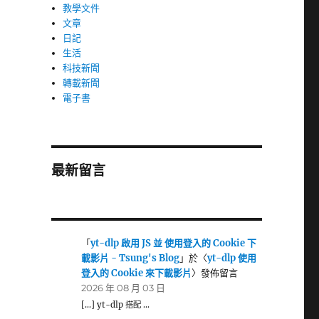
教學文件
文章
日記
生活
科技新聞
轉載新聞
電子書
最新留言
「
yt-dlp 啟用 JS 並 使用登入的 Cookie 下
載影片 - Tsung's Blog
」於〈
yt-dlp 使用
登入的 Cookie 來下載影片
〉發佈留言
2026 年 08 月 03 日
[…] yt-dlp 搭配 …