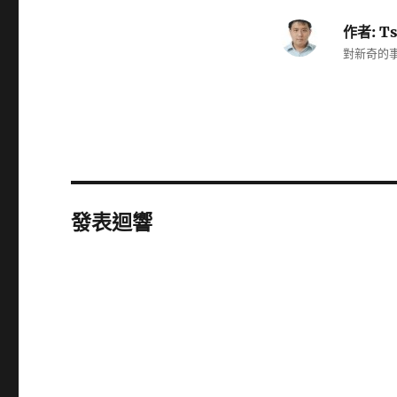
作者:
Ts
對新奇的事
發表迴響