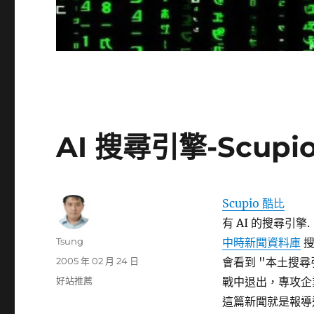
AI 搜尋引擎-Scupi
Scupio 酷比
有 AI 的搜尋引擎.
作
Tsung
中時新聞資料庫
搜
者
發
2005 年 02 月 24 日
會看到 "本土搜
佈
分
好站推薦
戰中退出，專攻企
日
類
這篇新聞就是報導這
期: