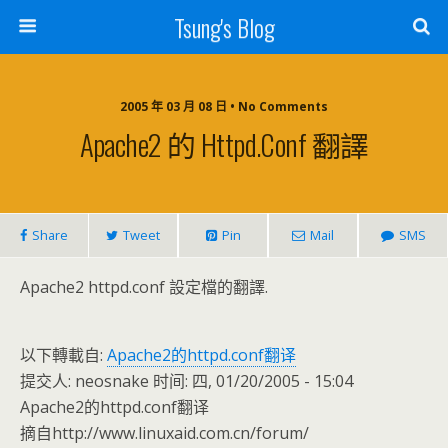
Tsung's Blog
2005 年 03 月 08 日 • No Comments
Apache2 的 Httpd.conf 翻譯
Share
Tweet
Pin
Mail
SMS
Apache2 httpd.conf 設定檔的翻譯.
以下轉載自:
Apache2的httpd.conf翻译
提交人: neosnake 时间: 四, 01/20/2005 - 15:04
Apache2的httpd.conf翻译
摘自http://www.linuxaid.com.cn/forum/