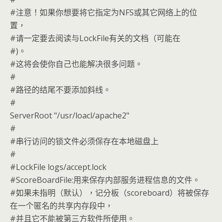
#注意！如果你想要将它指定为NFS或其它网络上的位
置，
#请一定要去阅读与LockFile有关的文档（可能在
#)。
#这将会使你自己也能解决很多问题。
#
#路径的结尾不要添加斜线。
#
ServerRoot "/usr/loacl/apache2"
#
#串行访问的锁文件必须保存在本地磁盘上
#
#LockFile logs/accept.lock
#ScoreBoardFile:用来保存内部服务进程信息的文件。
#如果未指明（默认），记分板（scoreboard）将被保存
在一个匿名的共享内存段中，
#并且它不能被第三方软件所使用。