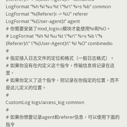
LogFormat "%h %l %u %t \"%r\" %>s %b" common
LogFormat "%{Referer}i -> %U" referer
LogFormat "%{User-agent}i" agent
# 你需要安装了mod_logio.c模块才能使用%I和%O。
# LogFormat "%h %l %u %t \"%r\" %>s %b \"%
{Referer}i\" \"%{User-Agent}i\" %I %O" combinedio
#
# 指定接入日志文件的定位和格式（一般日志格式）。
# 如果你没有在内定义这个指令，传输信息将记录在这
里，
# 如果你定义了这个指令，则记录在你指定的位置，而不
是这儿定义的位置。
#
CustomLog logs/access_log common
#
# 如果你想要记录agent和referer信息，可以使用下面的
指令