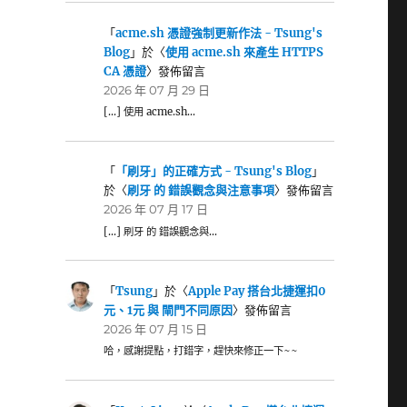
「
acme.sh 憑證強制更新作法 - Tsung's
Blog
」於〈
使用 acme.sh 來產生 HTTPS
CA 憑證
〉發佈留言
2026 年 07 月 29 日
[…] 使用 acme.sh…
「
「刷牙」的正確方式 - Tsung's Blog
」
於〈
刷牙 的 錯誤觀念與注意事項
〉發佈留言
2026 年 07 月 17 日
[…] 刷牙 的 錯誤觀念與…
「
Tsung
」於〈
Apple Pay 搭台北捷運扣0
元、1元 與 閘門不同原因
〉發佈留言
2026 年 07 月 15 日
哈，感謝提點，打錯字，趕快來修正一下~~