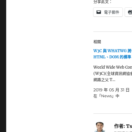
分享此文：
電子郵件
相關
W3C 與 WHATWG 
HTML、DOM 的標準
World Wide Web Co
(W3C)(全球資訊網協
網路之父 T…
2019 年 05 月 31 日
在「News」中
作者:
Ts