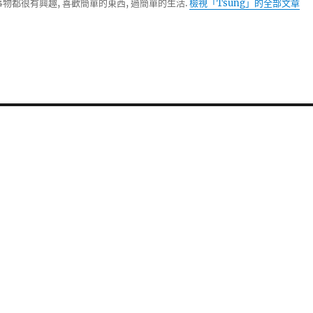
物都很有興趣, 喜歡簡單的東西, 過簡單的生活.
檢視「Tsung」的全部文章