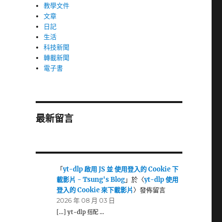
教學文件
文章
日記
生活
科技新聞
轉載新聞
電子書
最新留言
「
yt-dlp 啟用 JS 並 使用登入的 Cookie 下
載影片 - Tsung's Blog
」於〈
yt-dlp 使用
登入的 Cookie 來下載影片
〉發佈留言
2026 年 08 月 03 日
[…] yt-dlp 搭配 …