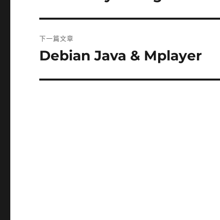
一
導
篇
覽
文
下一篇文章
章:
Debian Java & Mplayer
下
一
篇
文
章: