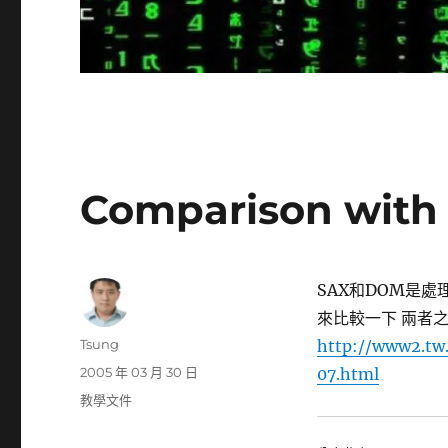
Comparison with
SAX和DOM是處
來比較一下 兩者之差
作
Tsung
http://www2.tw
者
發
2005 年 03 月 30 日
07.html
佈
分
教學文件
日
類
期: