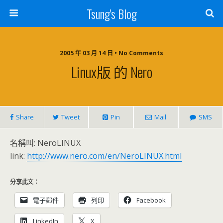
Tsung's Blog
2005 年 03 月 14 日 • No Comments
Linux版 的 Nero
Share
Tweet
Pin
Mail
SMS
名稱叫: NeroLINUX
link:
http://www.nero.com/en/NeroLINUX.html
分享此文：
電子郵件
列印
Facebook
LinkedIn
X