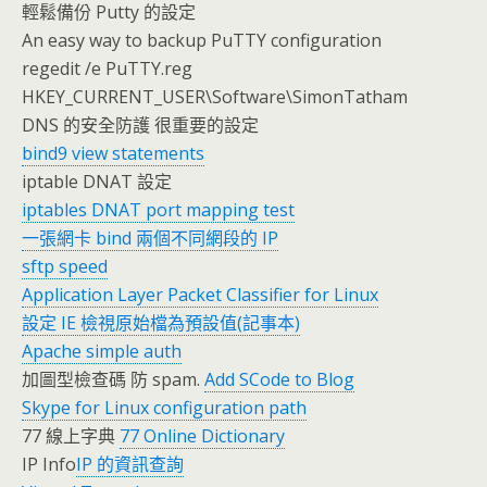
輕鬆備份 Putty 的設定
An easy way to backup PuTTY configuration
regedit /e PuTTY.reg
HKEY_CURRENT_USER\Software\SimonTatham
DNS 的安全防護 很重要的設定
bind9 view statements
iptable DNAT 設定
iptables DNAT port mapping test
一張網卡 bind 兩個不同網段的 IP
sftp speed
Application Layer Packet Classifier for Linux
設定 IE 檢視原始檔為預設值(記事本)
Apache simple auth
加圖型檢查碼 防 spam.
Add SCode to Blog
Skype for Linux configuration path
77 線上字典
77 Online Dictionary
IP Info
IP 的資訊查詢