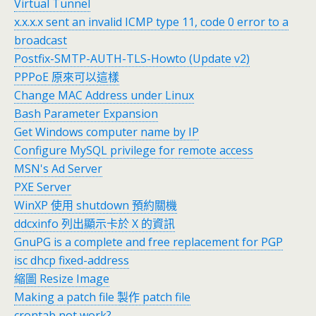
Virtual Tunnel
x.x.x.x sent an invalid ICMP type 11, code 0 error to a
broadcast
Postfix-SMTP-AUTH-TLS-Howto (Update v2)
PPPoE 原來可以這樣
Change MAC Address under Linux
Bash Parameter Expansion
Get Windows computer name by IP
Configure MySQL privilege for remote access
MSN's Ad Server
PXE Server
WinXP 使用 shutdown 預約關機
ddcxinfo 列出顯示卡於 X 的資訊
GnuPG is a complete and free replacement for PGP
isc dhcp fixed-address
縮圖 Resize Image
Making a patch file 製作 patch file
crontab not work?