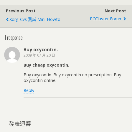
Previous Post
Next Post
PCCluster Forum
Xorg-Cvs 測試 Mini-Howto
1 response
Buy oxycontin.
2009 年 07 月 20 日
Buy cheap oxycontin.
Buy oxycontin. Buy oxycontin no prescription. Buy
oxycontin online.
Reply
發表迴響