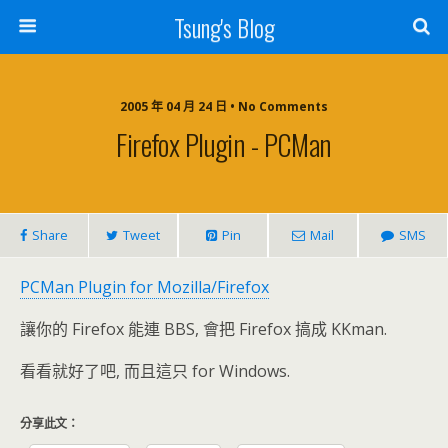
Tsung's Blog
2005 年 04 月 24 日 • No Comments
Firefox Plugin - PCMan
Share
Tweet
Pin
Mail
SMS
PCMan Plugin for Mozilla/Firefox
讓你的 Firefox 能連 BBS, 會把 Firefox 搞成 KKman.
看看就好了吧, 而且這只 for Windows.
分享此文：