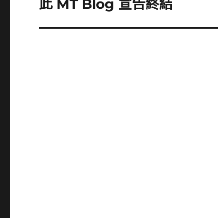
此 MT Blog 宣告終結
下
一
篇
文
章: