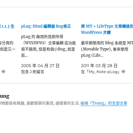
1.1.3 全
pLog: Html 編輯器 Bug修正
將 MT + LifeType 文章轉換
WordPress 步驟
pLog 的 啟用所見即所得
 版有分頁的
（WYSIWYG）文章編輯 這功能
最早期使用的 Blog 系統是 M
 但是又一
很不錯用, 但是有個小Bug, 就是
(Movable Type), 後來使用
若…
pLog (Life…
2005 年 04 月 27 日
2011 年 03 月 28 日
」中
包含 2 則留言
在「My_Note-pLog」中
ung
物都很有興趣, 喜歡簡單的東西, 過簡單的生活.
檢視「Tsung」的全部文章