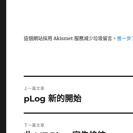
這個網站採用 Akismet 服務減少垃圾留言。
進一步了
文
上一篇文章
章
pLog 新的開始
上
一
導
篇
覽
文
下一篇文章
章: