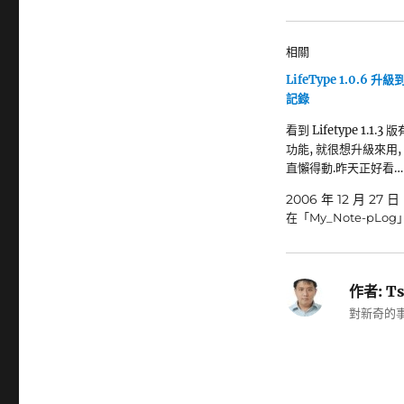
相關
LifeType 1.0.6 升級到 
記錄
看到 Lifetype 1.1.3
功能, 就很想升級來用,
直懶得動.昨天正好看…
2006 年 12 月 27 日
在「My_Note-pLog
作者:
Ts
對新奇的事