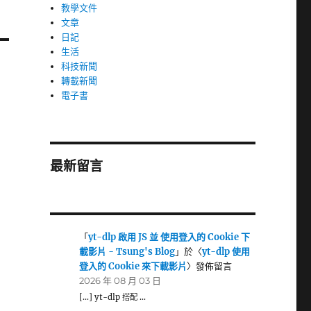
教學文件
文章
日記
生活
科技新聞
轉載新聞
電子書
最新留言
「
yt-dlp 啟用 JS 並 使用登入的 Cookie 下
載影片 - Tsung's Blog
」於〈
yt-dlp 使用
登入的 Cookie 來下載影片
〉發佈留言
2026 年 08 月 03 日
[…] yt-dlp 搭配 …