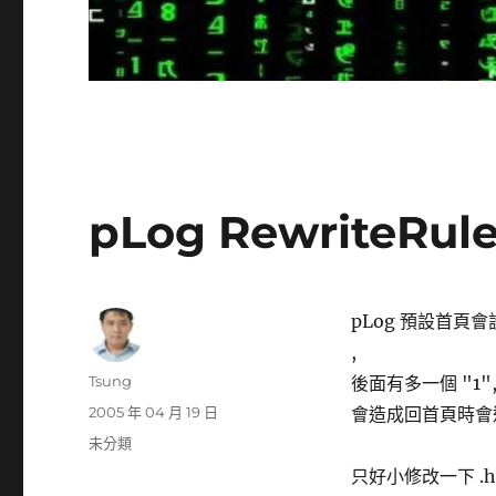
pLog RewriteRule
pLog 預設首頁
,
作
Tsung
後面有多一個 "1"
者
發
2005 年 04 月 19 日
會造成回首頁時會
佈
分
未分類
日
類
只好小修改一下 .ht
期: