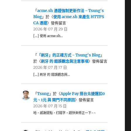
「
acme.sh 憑證強制更新作法 - Tsung's
Blog
」於〈
使用 acme.sh 來產生 HTTPS
CA 憑證
〉發佈留言
2026 年 07 月 29 日
[…] 使用 acme.sh…
「
「刷牙」的正確方式 - Tsung's Blog
」
於〈
刷牙 的 錯誤觀念與注意事項
〉發佈留言
2026 年 07 月 17 日
[…] 刷牙 的 錯誤觀念與…
「
Tsung
」於〈
Apple Pay 搭台北捷運扣0
元、1元 與 閘門不同原因
〉發佈留言
2026 年 07 月 15 日
哈，感謝提點，打錯字，趕快來修正一下~~