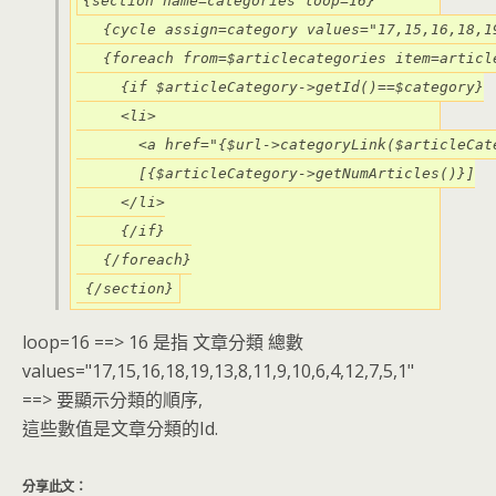
{section name=categories loop=16}

   {cycle assign=category values="17,15,16,18,1
   {foreach from=$articlecategories item=article
     {if $articleCategory->getId()==$category}

     <li>

       <a href="{$url->categoryLink($articleCat
       [{$articleCategory->getNumArticles()}]

     </li>

     {/if}

   {/foreach}

 {/section}
loop=16 ==> 16 是指 文章分類 總數
values="17,15,16,18,19,13,8,11,9,10,6,4,12,7,5,1"
==> 要顯示分類的順序,
這些數值是文章分類的Id.
分享此文：