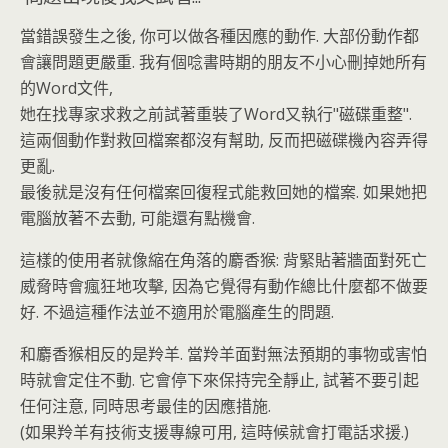
當錯誤發生之後, 你可以做各種因應的動作. 大部份動作都
會讓問題更嚴重. 我有個唸書時期的朋友不小心刪掉她所有
的Word文件,
她在找專家求救之前試著重裝了Word又執行"磁碟重整".
這兩個動作對救回檔案都沒有幫助, 反而把磁碟機內容弄得
更亂.
最後就是沒有任何檔案回復程式能救回她的檔案. 如果她把
電腦放著不去動, 可能還有點機會.
這樣的使用者就像縮在角落的麝香猴: 背緊貼著牆面對死亡
威脅時會瘋狂地攻擊, 因為它覺得有動作總比什麼都不做要
好. 不過這種作法並不適用於電腦產生的問題.
和麝香猴相反的是羚羊. 當羚羊面對無法預期的事物或害怕
時就會定住不動. 它會停下來保持完全靜止, 試著不要引起
任何注意, 同時思考最佳的因應措施.
(如果羚羊有技術支援專線可用, 這時候就會打電話求援.)