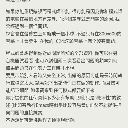
如果你能重現錯誤而程式師不能, 很可能是因為你和程式師
的電腦在某個地方有差異, 而這個差異就是問題的原因. 我
曾經遇到一個怪問題,
視窗會在螢幕左上角
縮成
一個小球. 不過只有在800x600的
螢幕上才會發生; 在我的1024x768螢幕上完全沒有問題.
程式師會想得到你對於問題所知的全部資料. 你可以在另一
台機器試看看. 也可以試個兩三次看看出問題的頻率如何.
如果問題只在你努力工作時才出現,
要展示給別人看時又完全正常, 出錯的原因可能是長時間執
行或檔案太大. 試著記下出錯時你正在做的動作, 而且儘可
能記下細節. 如果觀察到任何模式都要記下來.
你所提供的任何資料多少都有幫助. 即使只是"機率性"的敘
述 (比如有執行Emacs時似乎比較容易當), 雖然不能提供指
向問題的直接線索,
不過還是可能協助程式師重現問題.