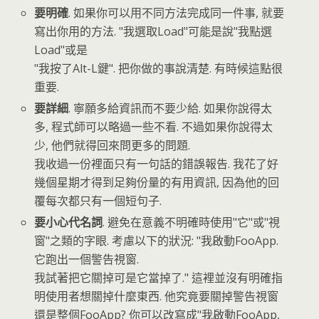
要明確
. 如果你可以用不同方法完成同一件事, 就要
寫出你用的方法. "我選取Load"可能是說"我點選
Load"或是
"我按了Alt-L鍵". 把你做的事說清楚. 有時候這點很
重要.
要詳細
. 寧願多給資訊而不要少給. 如果你說得太
多, 程式師可以略過一些不看. 不過如果你說得太
少, 他們就得回來問更多的問題.
我收過一份裡面只有一句話的錯誤報告. 我花了好
幾個星期才得到足夠份量的有用資訊, 因為他的回
覆每次都只有一個短句子.
要小心代名詞
. 避免在意義不明確時使用"它"或"視
窗"之類的字眼. 考慮以下的狀況: "我啟動FooApp.
它跑出一個警告視窗.
我試著把它關掉可是它當掉了." 這裡並沒有明確指
明使用者想關掉什麼東西. 他究竟要關掉警告視窗
還是整個FooApp? 你可以改寫成"我啟動FooApp,