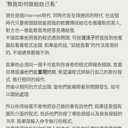
"教我如何做給自己看."
現在是個Internet時代. 同時也是全球通訊的時代. 在這個
時代只要按個鈕就能把我的軟體傳送給位在俄羅斯的某人,
對方也一樣能輕易地把意見傳給我.
不過如果他用我的程式遇到問題, 可就
沒法子
把我找到他電
腦前看著程式出錯. 如果能的話, "試給我看"的作法是很好
的, 不過通常都做不到.
如果你必須向一個不可能到你身旁的程式師報告錯誤, 首要
目標是讓他們能
重現
問題. 希望讓程式師執行自己的那份程
式, 進行相同的操作,
然後以相同的方式出錯. 當他們能親眼看到問題發生, 就可
以開始處理.
所以你得絲毫不差地把自己做的事告訴他們. 如果這是個有
圖形介面的程式, 告訴他們你按了哪些按鈕以及按各按鈕的
次序. 如果是輸入命令執行的程式,