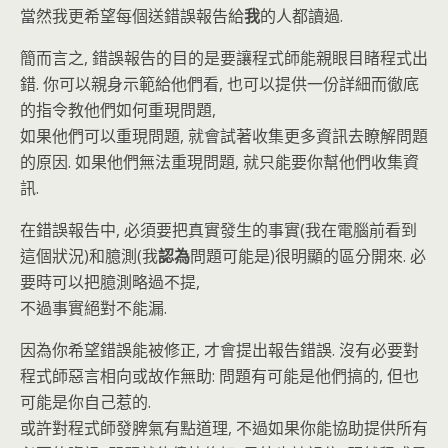
當然我更希望每個送錯誤報告給
我
的人都讀過.
簡而言之, 錯誤報告的目的是要讓程式師能親眼目睹程式出
錯. 你可以親身示範給他們看, 也可以提供一份詳細而徹底
的指令教他們如何重現問題,
如果他們可以重現問題, 就會試著收集更多資訊去瞭解問題
的原因. 如果他們無法重現問題, 就只能要你幫他們收集資
訊.
在錯誤報告中, 必須要把真實發生的事實(我在電腦前看到
這個狀況)和臆測(我
認為
問題可能是)很明顯的區分開來. 必
要時可以把臆測略過不提,
不過事實絕對不能漏.
因為你希望錯誤能被修正, 才會提出報告錯誤. 沒有必要對
程式師惡言相向或故作無助: 問題有可能是他們搞的, 但也
可能是你自己惹的.
或許對程式師發脾氣有點道理, 不過如果你能協助提供所有