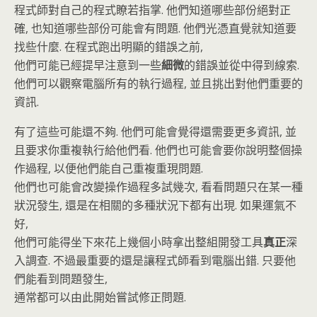
程式師對自己的程式瞭若指掌. 他們知道哪些部份絕對正
確, 也知道哪些部份可能會有問題. 他們光憑直覺就知道要
找些什麼. 在程式跑出明顯的錯誤之前,
他們可能已經提早注意到一些
細微
的錯誤並從中得到線索.
他們可以觀察電腦所有的執行過程, 並且挑出對他們重要的
資訊.
有了這些可能還不夠. 他們可能會覺得還需要更多資訊, 並
且要求你重複執行給他們看. 他們也可能會要你說明整個操
作過程, 以便他們能自己重複重現問題.
他們也可能會改變操作過程多試幾次, 看看問題只在某一種
狀況發生, 還是在相關的多種狀況下都有出現. 如果運氣不
好,
他們可能得坐下來花上幾個小時拿出整組開發工具
真正
深
入調查. 不過最重要的還是讓程式師看到電腦出錯. 只要他
們能看到問題發生,
通常都可以由此開始嘗試修正問題.