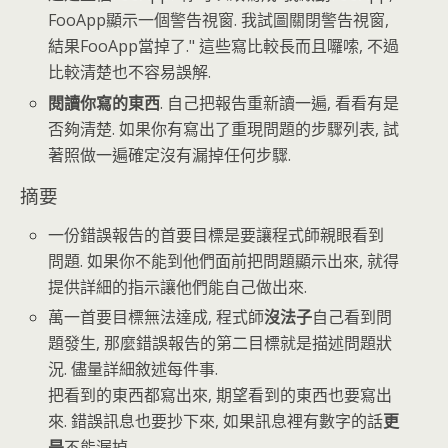
FooApp顯示一個警告視窗. 我試圖關閉警告視窗,
結果FooApp當掉了." 這些寫比較長而且囉嗦, 不過
比較清楚也不容易誤解.
閱讀你寫的東西
. 自己把報告重新讀一遍, 看看有是
否夠清楚. 如果你有寫出了重現問題的步驟列表, 試
著照做一遍確定沒有漏掉任何步驟.
摘要
一份錯誤報告的首要目標是要讓程式師親眼看到
問題. 如果你不能到他們面前把問題顯示出來, 就得
提供詳細的指示讓他們能自己做出來.
萬一首要目標無法達成, 程式師
沒法子
自己看到問
題發生, 那麼錯誤報告的第二目標就是描述問題狀
況. 儘量詳細敘述每件事.
把看到的東西都寫出來, 期望看到的東西也要寫出
來. 錯誤訊息也要抄下來, 如果訊息裡有數字的話
更
是
不能漏掉.