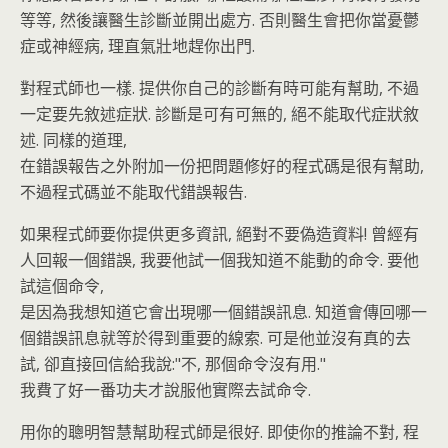
等等, 然後讓醫生診斷並開出處方. 否則醫生會把你當憂鬱
症或神經病, 理直氣壯地趕你出門.
對程式師也一樣. 提供你自己的診斷有時可能有幫助, 不過
一定要先敘述症狀. 診斷是可有可無的, 絕不能取代症狀敘
述. 同樣的道理,
在錯誤報告之外附加一份把問題修好的程式碼是很有幫助,
不過程式碼並不能取代錯誤報告.
如果程式師要你提供更多資訊, 絕對不要偽造資料! 曾經有
人回報一個錯誤, 我要他試一個我知道不能動的命令. 要他
試這個命令,
是因為我想知道它會出現哪一個錯誤訊息. 知道會傳回哪一
個錯誤訊息就等於得到重要的線索. 可是他並沒有真的去
試, 卻直接回信給我說:"不, 那個命令沒有用."
我費了好一番功夫才說服他實際去試命令.
用你的聰明智慧幫助程式師是很好. 即使你的推論不對, 程