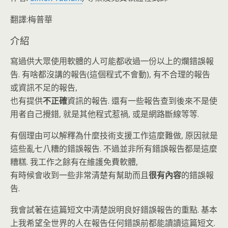
翻譯:梅普華
介紹
寫過供大眾使用軟體的人可能都收過一份以上的爛錯誤報
告. 有啥都沒講的報告(這個程式不會動), 有不合理的報告
或資訊不足的報告,
也有提供
不正確
資訊的報告. 還有一些報告查到後來不是使
用者自己攪錯, 就是其他程式惹禍, 或是網路斷線等等.
有個理由可以解釋為什麼技術支援工作這麼難做, 原因就是
這些亂七八糟的錯誤報告. 不過並非所有錯誤報告都是這麼
糟糕. 我工作之餘有在維護免費軟體,
有時候會收到一些非常清楚有幫助而且
很有內容
的錯誤報
告.
我會試著在這篇短文中清楚說明良好錯誤報告的重點. 基本
上我希望全世界的人在報告任何錯誤前都能讀讀這篇短文.