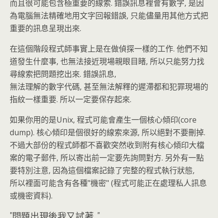
而且很可能包含極重要的線索. 錯誤訊息裡會有數字, 是因
為電腦無法精確地用文字回報錯誤, 只能儘量用其他方式把
重要的訊息呈現出來.
在這個階段程式師事實上是在做偵探一樣的工作. 他們不知
道發生什麼事, 也無法接近現場親眼目睹, 所以只能努力找
尋線索把問題挖出來. 錯誤訊息,
無法理解的數字代碼, 甚至無法解釋的遲滯都和犯罪現場的
指紋一樣重要. 所以一定要保存起來.
如果你用的是Unix, 程式可能會產生一個核心傾印(core
dump). 核心傾印是個很好的線索來源, 所以絕對不要刪掉.
不過大部份的程式師都不喜歡突然收到附有核心傾印大檔
案的電子郵件, 所以寄出前一定要先詢問對方. 另外有一點
要特別注意, 因為這個檔案記錄了完整的程式執行狀態,
所以裡面可能含有各種"機密" (程式可能正在處理私人訊息
或機密資料).
"問題出現後我又試著..."