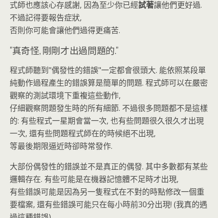
式師也應該心存感謝, 因為至少你已經
試著
讓他們更好過.
不過記得要報告症狀,
否則你可能會讓他們過得更痛苦.
"真奇怪, 剛剛才出過問題的."
程式師聽到"偶發性的錯誤"一定都會很頭大. 能依照某段單
純動作過程產生的錯誤算是簡單的問題. 程式師可以在嚴密
觀察的測試環境下重複這些動作,
仔細觀察問題發生時的所有細節. 不過很多問題都不是這樣
的: 有些程式一星期會當一次, 也有些問題很久很久才出現
一次, 還有些問題程式師在的時候絕不出現,
等最後期限逼近時卻時常發作.
大部份偶發性的錯誤並不是真正的偶發. 其中多數都有某些
邏輯存在. 有些可能是在機器記憶體不足時才出現,
有些錯誤可能是因為另一隻程式在不對的時點修改一個重
要檔案, 還有些錯誤可能只在每小時前30分出現! (我真的遇
過這種錯誤)