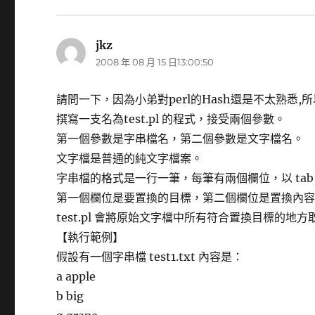
jkz
表
2008 年 08 月 15 日13:00:50
示:
請問一下，因為小弟對perl的Hash還是不太熟悉,
撰寫一支名為test.pl 的程式，接受兩個參數。
第一個參數是字串檔名，第二個參數是文字檔名。
文字檔是普通的純文字檔案。
字串檔的格式是一行一筆，每筆有兩個欄位，以 tab
第一個欄位是要置換的目標，第二個欄位是置換內
test.pl 會將原始文字檔中所有符合置換目標的地
【執行範例】
假設有一個字串檔 test1.txt 內容是：
a apple
b big