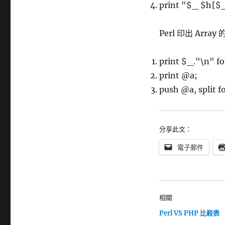
print "$_ $h{$_
Perl 印出 Array
print $_."\n" f
print @a;
push @a, split f
分享此文：
電子郵件
相關
Perl VS PHP 比較表