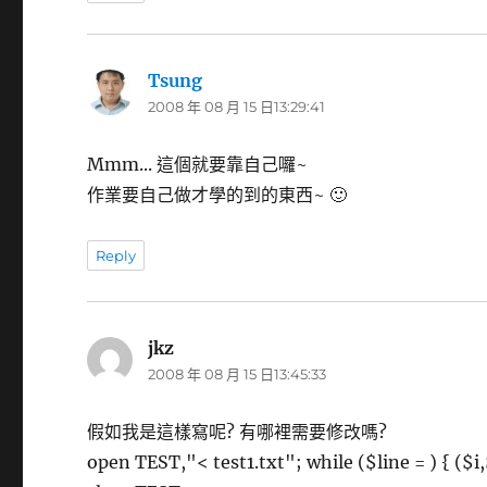
Tsung
表
2008 年 08 月 15 日13:29:41
示:
Mmm... 這個就要靠自己囉~
作業要自己做才學的到的東西~ 🙂
Reply
jkz
表
2008 年 08 月 15 日13:45:33
示:
假如我是這樣寫呢? 有哪裡需要修改嗎?
open TEST,"< test1.txt"; while ($line = ) { ($i