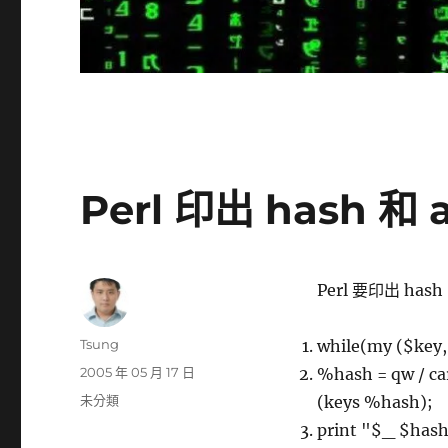
Perl 印出 hash 和 a
Perl 要印出 ha
作
Tsung
while(my ($key,
者
發
2005 年 05 月 17 日
%hash = qw / car
佈
分
未分類
(keys %hash);
日
類
print "$_ $hash
期: