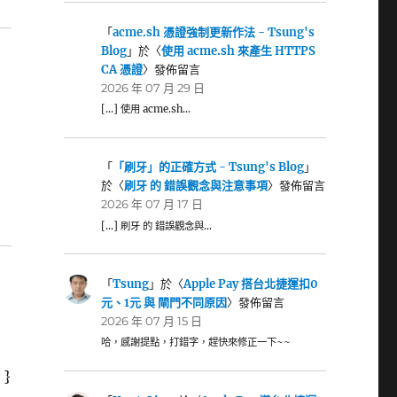
「
acme.sh 憑證強制更新作法 - Tsung's
Blog
」於〈
使用 acme.sh 來產生 HTTPS
CA 憑證
〉發佈留言
2026 年 07 月 29 日
[…] 使用 acme.sh…
「
「刷牙」的正確方式 - Tsung's Blog
」
於〈
刷牙 的 錯誤觀念與注意事項
〉發佈留言
2026 年 07 月 17 日
[…] 刷牙 的 錯誤觀念與…
「
Tsung
」於〈
Apple Pay 搭台北捷運扣0
元、1元 與 閘門不同原因
〉發佈留言
2026 年 07 月 15 日
哈，感謝提點，打錯字，趕快來修正一下~~
 }