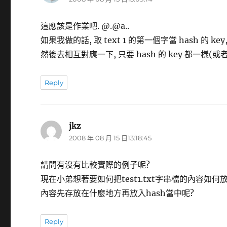
示:
這應該是作業吧. @.@a..
如果我做的話, 取 text 1 的第一個字當 hash 的 key,
然後去相互對應一下, 只要 hash 的 key 都一樣(或
Reply
jkz
表
2008 年 08 月 15 日13:18:45
示:
請問有沒有比較實際的例子呢?
現在小弟想著要如何把test1.txt字串檔的內容如何放入hash當
內容先存放在什麼地方再放入hash當中呢?
Reply