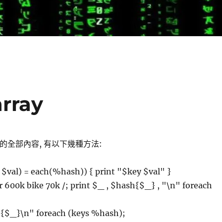
rray
sh 的全部內容, 有以下幾種方法:
 $val) = each(%hash)) { print "$key $val" }
 600k bike 70k /; print $_ , $hash{$_} , "\n" foreach
{$_}\n" foreach (keys %hash);