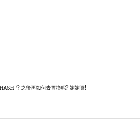
SH"? 之後再如何去置換呢? 謝謝囉!