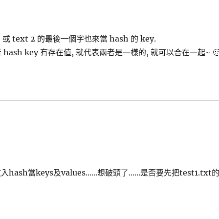
 或 text 2 的最後一個字也來當 hash 的 key.
者 hash key 有存在值, 就代表兩者是一樣的, 就可以合在一起~ 
keys及values......想破頭了......是否要先把test1.txt