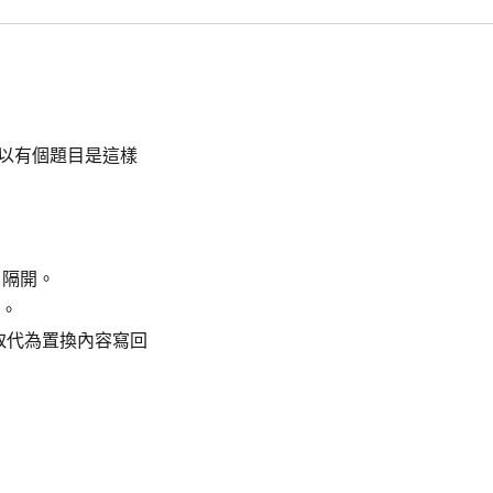
所以有個題目是這樣
 隔開。
容。
方取代為置換內容寫回