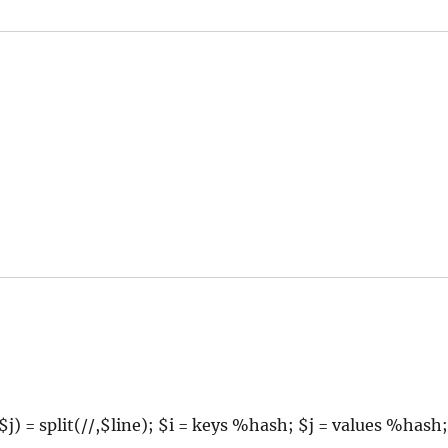
,$j) = split(//,$line); $i = keys %hash; $j = values %hash;