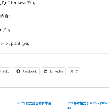
}\n" for keys %h;
 的內容:
or @a;
or <>; print @a;
列印
Facebook
LinkedIn
X
Ruby 程式語言初步學習
Perl 基本格式 (Hello、JSON
法)