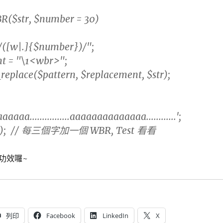
BR($str, $number = 30)
([w|.]{$number})/";
 = "\1<wbr>";
eplace($pattern, $replacement, $str);
aaaa................aaaaaaaaaaaaaa............';
, 3); // 每三個字加一個 WBR, Test 看看
功效囉~
列印
Facebook
LinkedIn
X