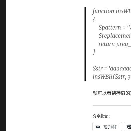
function insW
{
$pattern = "/
$replacement
return preg_r
}
$str = 'aaaaaaaa
insWBR($str
就可以看到神奇的
分享此文：
電子郵件