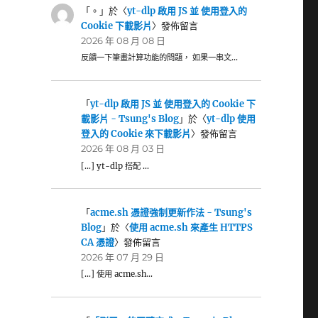
「
。
」於〈
yt-dlp 啟用 JS 並 使用登入的
Cookie 下載影片
〉發佈留言
2026 年 08 月 08 日
反饋一下筆畫計算功能的問題， 如果一串文…
「
yt-dlp 啟用 JS 並 使用登入的 Cookie 下
載影片 - Tsung's Blog
」於〈
yt-dlp 使用
登入的 Cookie 來下載影片
〉發佈留言
2026 年 08 月 03 日
[…] yt-dlp 搭配 …
「
acme.sh 憑證強制更新作法 - Tsung's
Blog
」於〈
使用 acme.sh 來產生 HTTPS
CA 憑證
〉發佈留言
2026 年 07 月 29 日
[…] 使用 acme.sh…