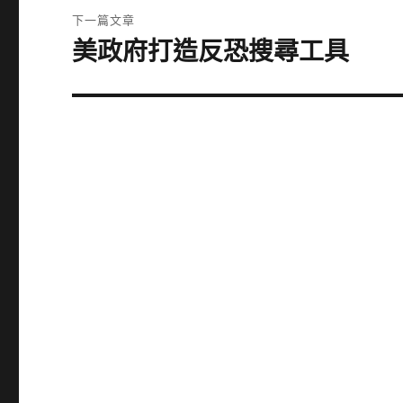
覽
文
下一篇文章
章:
美政府打造反恐搜尋工具
下
一
篇
文
章: