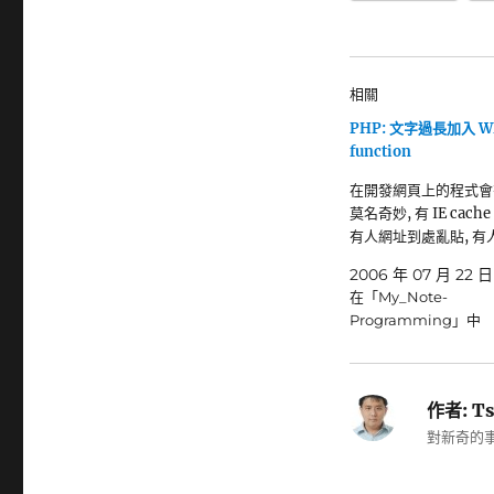
相關
PHP: 文字過長加入 WB
function
在開發網頁上的程式會
莫名奇妙, 有 IE cache 
有人網址到處亂貼, 有
2006 年 07 月 22 日
在「My_Note-
Programming」中
作者:
Ts
對新奇的事