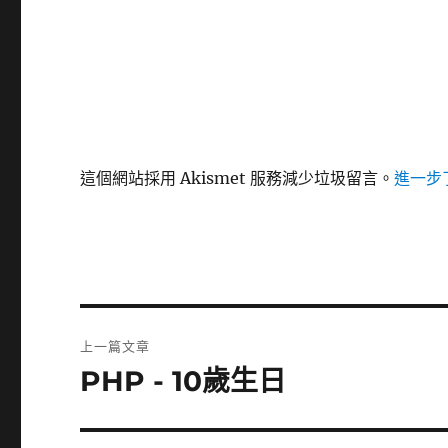
這個網站採用 Akismet 服務減少垃圾留言。
進一步了
文
上一篇文章
章
PHP - 10歲生日
上
一
導
篇