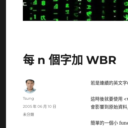
每 n 個字加 WBR
若是連續的英文字(
作
Tsung
這時後就要使用 <w
者
發
2005 年 06 月 10 日
會影響到原始資料, 
佈
分
未分類
日
類
簡單的一個小 funct
期: