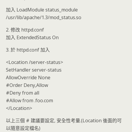
加入 LoadModule status_module
/usr/lib/apache/1.3/mod_status.so
2. 修改 httpd.conf
加入 ExtendedStatus On
3. 於 httpd.conf 加入
<Location /server-status>
SetHandler server-status
AllowOverride None
#Order Deny,Allow
#Deny from all
#Allow from .foo.com
</Location>
以上三個 # 建議要設定, 安全性考量.(Location 後面的可
以隨意設定檔名)