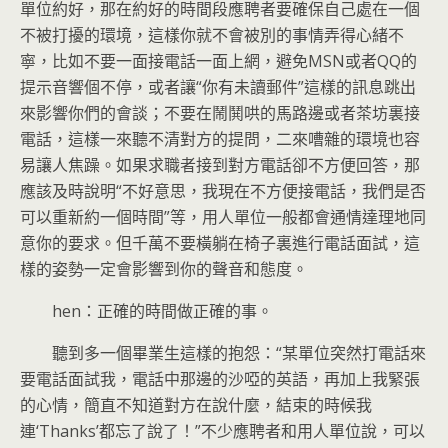
單位約好，那在約好的時間段應聘者要確保自己處在一個
不被打擾的環境，這樣你就不會被別的事情弄得心緒不
寧，比如不要一面接電話一面上網，避免MSN或者QQ的
提示音響個不停，或者讓“你有未讀郵件”這樣的訊息跳出
來影響你們的會談；不要在鬧鬨哄的馬路邊或者茶坊裏接
電話，這樣一來聽不清對方的提問，二來嘈雜的環境也容
易讓人焦躁。如果求職者接到對方電話卻不方便回答，那
應該及時說明“不好意思，我現在不方便接電話，我們是否
可以重新約一個時間”等，用人單位一般都會通情達理地同
意你的要求。但千萬不要橫躺在椅子裏進行電話面試，這
樣的姿勢一定會影響到你的聲音和態度。
hen：正確的時間做正確的事。
聽到多一個畢業生這樣的抱怨：“某單位突然打電話來
要電話面試我，電話中那邊的沙啞的英語，再加上我緊張
的心情，簡直不知道對方在說什麼，結束的時候我
連‘Thanks’都忘了說了！”不少應聘者和用人單位說，可以