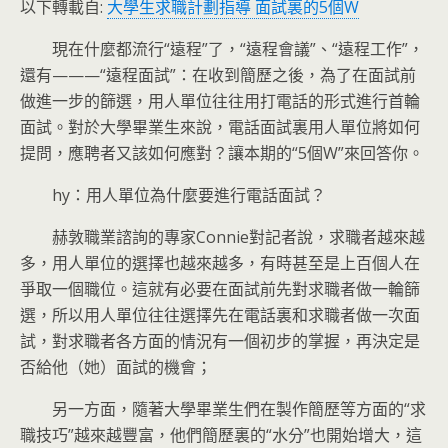
以下轉載自:
大學生求職計劃指導 面試裏的5個W
現在什麼都流行“遠程”了，“遠程會議”、“遠程工作”，
還有———“遠程面試”：在收到簡歷之後，為了在面試前
做進一步的篩選，用人單位往往用打電話的形式進行首輪
面試。對於大學畢業生來說，電話面試裏用人單位將如何
提問，應聘者又該如何應對？讓本期的“5個W”來回答你。
hy：用人單位為什麼要進行電話面試？
赫敦職業諮詢的專家Connie對記者說，求職者越來越
多，用人單位的選擇也越來越多，有時甚至是上百個人在
爭取一個職位。這就有必要在面試前先對求職者做一輪篩
選，所以用人單位往往選擇先在電話裏和求職者做一次面
試，對求職者各方面的情況有一個初步的掌握，再決定是
否給他（她）面試的機會；
另一方面，隨著大學畢業生們在製作簡歷等方面的“求
職技巧”越來越豐富，他們簡歷裏的“水分”也開始增大，這