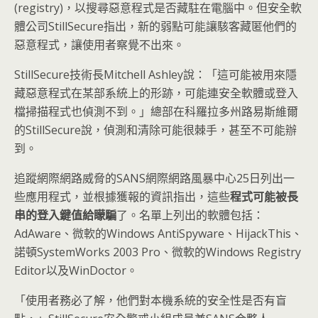
(registry)，以搜尋惡意程式是否藏駐在電腦中。但安全軟
體公司StillSecure指出，新的弱點可能讓駭客藏匿他們的
惡意程式，讓使用者察覺不出來。
StillSecure技術長Mitchell Ashley說：「這可能被用來隱
藏惡意程式在某部系統上的形跡，可能連安全軟體或登入
檔掃描程式也偵測不到。」總部在科羅拉多州路易斯維爾
的StillSecure說，偵測和清除可能很棘手，甚至不可能辦
到。
追蹤網際網路威脅的SANS網際網路風暴中心25日列出一
些應用程式，並根據獲報的資訊指出，這些
程式可能被長
串的登入鍵值給矇騙
了。名單上列出的軟體包括：
AdAware、微軟的Windows AntiSpyware、HijackThis、
諾頓SystemWorks 2003 Pro、微軟的Windows Registry
Editor以及WinDoctor。
「使用者務必了解，他們對本機系統的安全性是否有盲