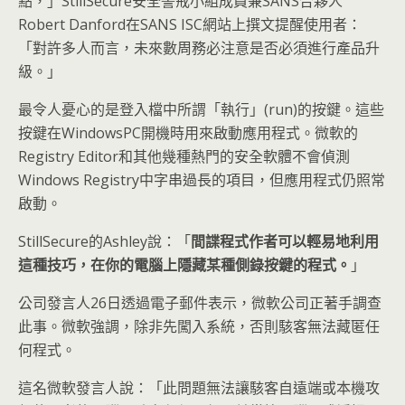
點，」StillSecure安全警戒小組成員兼SANS合夥人
Robert Danford在SANS ISC網站上撰文提醒使用者：
「對許多人而言，未來數周務必注意是否必須進行產品升
級。」
最令人憂心的是登入檔中所謂「執行」(run)的按鍵。這些
按鍵在WindowsPC開機時用來啟動應用程式。微軟的
Registry Editor和其他幾種熱門的安全軟體不會偵測
Windows Registry中字串過長的項目，但應用程式仍照常
啟動。
StillSecure的Ashley說：「
間諜程式作者可以輕易地利用
這種技巧，在你的電腦上隱藏某種側錄按鍵的程式。
」
公司發言人26日透過電子郵件表示，微軟公司正著手調查
此事。微軟強調，除非先闖入系統，否則駭客無法藏匿任
何程式。
這名微軟發言人說：「此問題無法讓駭客自遠端或本機攻