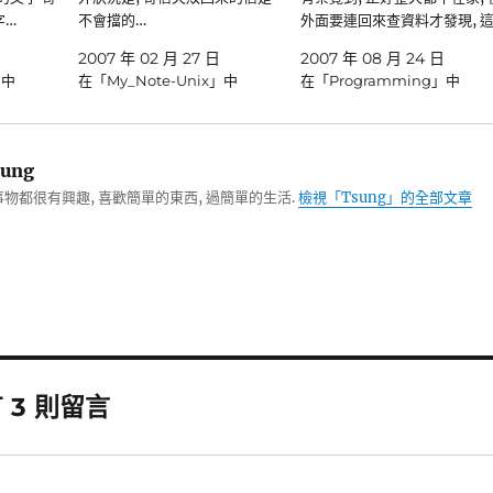
字…
不會擋的…
外面要連回來查資料才發現, 這
2007 年 02 月 27 日
2007 年 08 月 24 日
」中
在「My_Note-Unix」中
在「Programming」中
ung
物都很有興趣, 喜歡簡單的東西, 過簡單的生活.
檢視「Tsung」的全部文章
 3 則留言