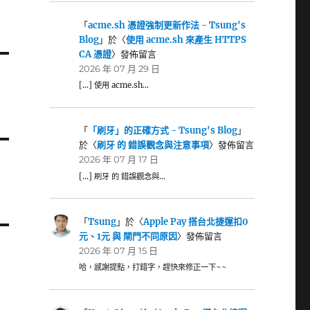
「
acme.sh 憑證強制更新作法 - Tsung's
Blog
」於〈
使用 acme.sh 來產生 HTTPS
CA 憑證
〉發佈留言
2026 年 07 月 29 日
[…] 使用 acme.sh…
「
「刷牙」的正確方式 - Tsung's Blog
」
於〈
刷牙 的 錯誤觀念與注意事項
〉發佈留言
2026 年 07 月 17 日
[…] 刷牙 的 錯誤觀念與…
「
Tsung
」於〈
Apple Pay 搭台北捷運扣0
元、1元 與 閘門不同原因
〉發佈留言
2026 年 07 月 15 日
哈，感謝提點，打錯字，趕快來修正一下~~