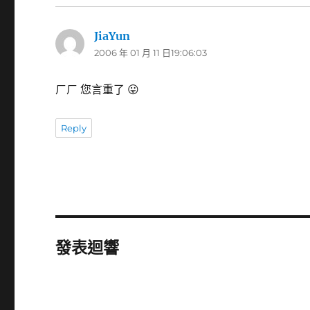
JiaYun
表
2006 年 01 月 11 日19:06:03
示:
ㄏㄏ 您言重了 😛
Reply
發表迴響