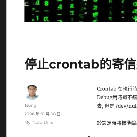
停止crontab的寄
Crontab 在
Debug用時還不錯
作
Tsung
去, 但是 /dev/
者
發
2006 年 01 月 08 日
佈
分
My_Note-Unix
於設定時將標準輸出導
日
類
期: