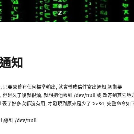
信通知
執行時, 只要營幕有任何標準輸出, 就會轉成信件寄出通知,初期要
, 但是久了後就很煩, 就想把他丟到 /dev/null 或 改寄到其它地
null 丟了好多次都沒有用, 才發現到原來是少了 2>&1, 完整命令如下
到 /dev/null