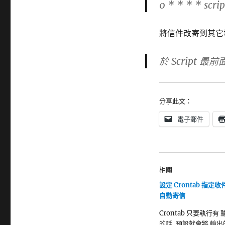
0 * * * * scr
將信件改寄到其它地方
於 Script 最前
分享此文：
電子郵件
相關
設定 Crontab 指定收
自動寄信
Crontab 只要執行有
的話, 預設就會將 輸出