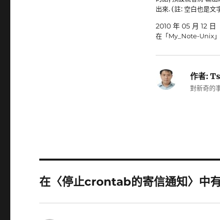
出來. (註: 空白也是文
2010 年 05 月 12 日
在「My_Note-Unix
作者:
Ts
對新奇的事
在〈停止crontab的寄信通知〉中有