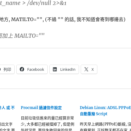
ipt_name > /dev/null 2>&1
, MATILTO="", (不過 "" 的話, 我不知道會寄到哪邊去)
面加上 MAILTO=""
列印
Facebook
LinkedIn
X
件人 或 不
Procmail 過濾信件設定
Debian Linux: ADSL PPPo
自動重撥 Script
目前垃圾信進來的量已經算非常
 輸出文字
少, 大多都已經被擋掉了, 但是例
昨天早上網路(PPPoE)斷線, 
的文字 寄
外狀況是, 寄信失敗回來的信是
有察覺到, 正好整天都不在家, 