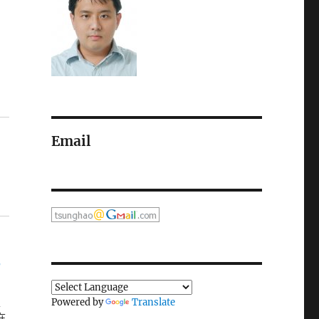
Email
E
Powered by
Translate
沒
在