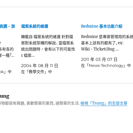
統 挑選、測
檔案系統的維護
Redmine 基本功能介紹
轉載自 檔案系統的維護 針對檔
Redmine 是專案管理用的系統
e
案對系統架構的解說.. 當檔案系
基本上該有的都有了, ex:
都各有各的
統出問題時，會有以下的可能性
Wiki、Ticket(Bug …
哪一種?…
1 檔案…
2011 年 03 月 07 日
日
2004 年 08 月 11 日
在「News-Technology」中
ook」中
在「教學文件」中
ung
物都很有興趣, 喜歡簡單的東西, 過簡單的生活.
檢視「Tsung」的全部文章