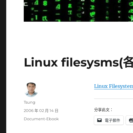
Linux filesys
Linux Filesyste
作
Tsung
者
分享此文：
發
2006 年 02 月 14 日
佈
分
Document-Ebook
電子郵件
日
類
期: