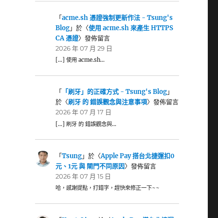
「
acme.sh 憑證強制更新作法 - Tsung's
Blog
」於〈
使用 acme.sh 來產生 HTTPS
CA 憑證
〉發佈留言
2026 年 07 月 29 日
[…] 使用 acme.sh…
「
「刷牙」的正確方式 - Tsung's Blog
」
於〈
刷牙 的 錯誤觀念與注意事項
〉發佈留言
2026 年 07 月 17 日
[…] 刷牙 的 錯誤觀念與…
「
Tsung
」於〈
Apple Pay 搭台北捷運扣0
元、1元 與 閘門不同原因
〉發佈留言
2026 年 07 月 15 日
哈，感謝提點，打錯字，趕快來修正一下~~