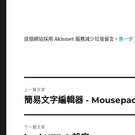
這個網站採用 Akismet 服務減少垃圾留言。
進一步了
文
上一篇文章
章
簡易文字編輯器 - Mousepa
上
一
導
篇
覽
文
下一篇文章
章: