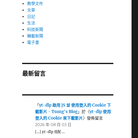
教學文件
文章
日記
生活
科技新聞
轉載新聞
電子書
最新留言
「
yt-dlp 啟用 JS 並 使用登入的 Cookie 下
載影片 - Tsung's Blog
」於〈
yt-dlp 使用
登入的 Cookie 來下載影片
〉發佈留言
2026 年 08 月 03 日
[…] yt-dlp 搭配 …