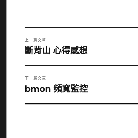
文
上一篇文章
章
斷背山 心得感想
上
一
導
篇
覽
文
下一篇文章
章:
bmon 頻寬監控
下
一
篇
文
章: