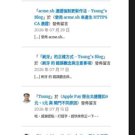
「
acme.sh 憑證強制更新作法 - Tsung's
Blog
」於〈
使用 acme.sh 來產生 HTTPS
CA 憑證
〉發佈留言
2026 年 07 月 29 日
[…] 使用 acme.sh…
「
「刷牙」的正確方式 - Tsung's Blog
」
於〈
刷牙 的 錯誤觀念與注意事項
〉發佈留言
2026 年 07 月 17 日
[…] 刷牙 的 錯誤觀念與…
「
Tsung
」於〈
Apple Pay 搭台北捷運扣0
元、1元 與 閘門不同原因
〉發佈留言
2026 年 07 月 15 日
哈，感謝提點，打錯字，趕快來修正一下~~