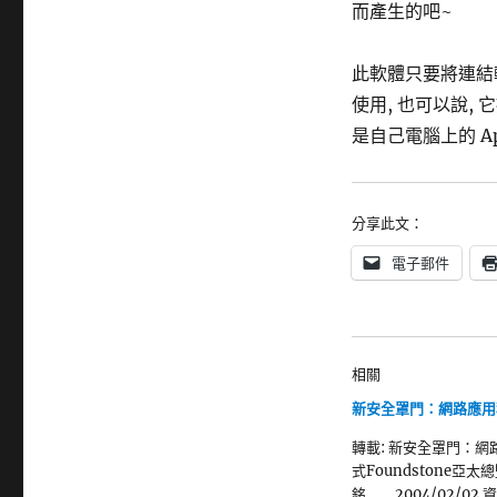
而產生的吧~
此軟體只要將連結
使用, 也可以說, 它
是自己電腦上的 Ap
分享此文：
電子郵件
相關
新安全罩門：網路應用
轉載: 新安全罩門：網
式Foundstone亞太
銘 2004/02/02 