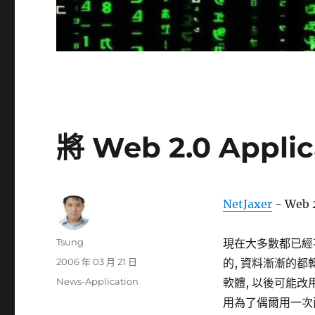
將 Web 2.0 Appl
NetJaxer
- Web 2
作
Tsung
現在大多數都已經不將資料
者
發
2006 年 03 月 21 日
的, 資料漸漸的
佈
分
News-Application
軟體, 以後可能改用 L
日
類
用為了偶爾用一次而
期: