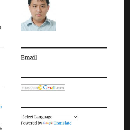
像
Email
b
Powered by
Translate
是
換