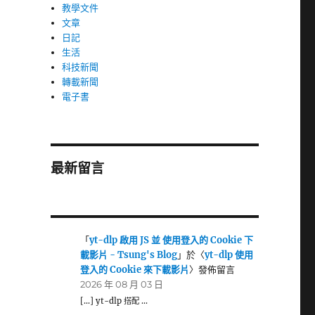
教學文件
文章
日記
生活
科技新聞
轉載新聞
電子書
最新留言
「
yt-dlp 啟用 JS 並 使用登入的 Cookie 下
載影片 - Tsung's Blog
」於〈
yt-dlp 使用
登入的 Cookie 來下載影片
〉發佈留言
2026 年 08 月 03 日
[…] yt-dlp 搭配 …