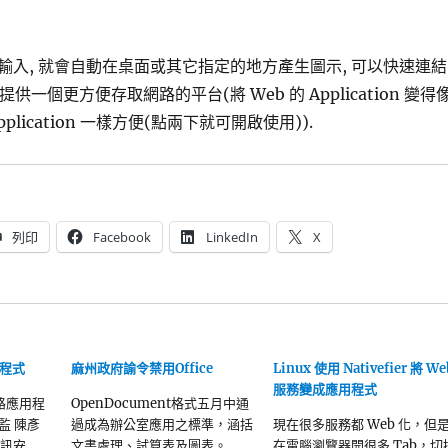
輸入, 就會自動在桌面或其它指定的地方產生圖示, 可以快速連結
提供一個更方便存取網路的平台(將 Web 的 Application 變得
plication 一樣方便(點兩下就可開啟使用)).
列印
Facebook
LinkedIn
X
程式
麻州政府諭令禁用Office
Linux 使用 Nativefier 將 We
服務變成應用程式
路應用程
OpenDocument格式五月中通
總監 陳彥
過成為辦公室應用之標準，涵括
現在很多服務都 Web 化，但
資訊安…
文書處理、試算表及圖表。
在電腦瀏覽器開很多 Tab，切