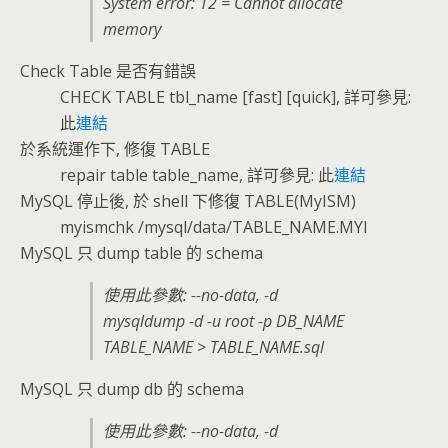
System error: 12 = Cannot allocate
memory
Check Table 是否有錯誤
CHECK TABLE tbl_name [fast] [quick], 詳可參見:
此
連結
於系統運作下, 修復 TABLE
repair table table_name, 詳可參見: 此
連結
MySQL 停止後, 於 shell 下修復 TABLE(MyISM)
myismchk /mysql/data/TABLE_NAME.MYI
MySQL 只 dump table 的 schema
使用此參數: --no-data, -d
mysqldump -d -u root -p DB_NAME
TABLE_NAME > TABLE_NAME.sql
MySQL 只 dump db 的 schema
使用此參數: --no-data, -d