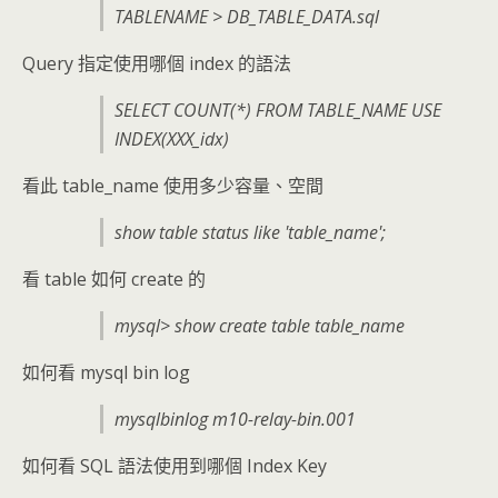
TABLENAME > DB_TABLE_DATA.sql
Query 指定使用哪個 index 的語法
SELECT COUNT(*) FROM TABLE_NAME USE
INDEX(XXX_idx)
看此 table_name 使用多少容量、空間
show table status like 'table_name';
看 table 如何 create 的
mysql> show create table table_name
如何看 mysql bin log
mysqlbinlog m10-relay-bin.001
如何看 SQL 語法使用到哪個 Index Key