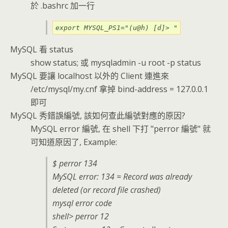
於 .bashrc 加一行
export MYSQL_PS1="(u@h) [d]> "
MySQL 看 status
show status; 或 mysqladmin -u root -p status
MySQL 要讓 localhost 以外的 Client 連進來
/etc/mysql/my.cnf 拿掉 bind-address = 127.0.0.1
即可
MySQL 秀錯誤編號, 該如何查此編號對應的原因?
MySQL error 編號, 在 shell 下打 "perror 編號" 就
可知道原因了, Example:
$ perror 134
MySQL error: 134 = Record was already
deleted (or record file crashed)
mysql error code
shell> perror 12