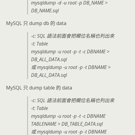
mysqldump -d -u root -p DB_NAME >
DB_NAME.sql
MySQL 只 dump db 的 data
-c: SQL 語法前面會把欄位名稱也列出來
-t: Table
mysqldump -u root -p -t -c DBNAME >
DB_ALL_DATA.sql
或 mysqldump -u root -p -t DBNAME >
DB_ALL_DATA.sql
MySQL 只 dump table 的 data
-c: SQL 語法前面會把欄位名稱也列出來
-t: Table
mysqldump -u root -p -t -c DBNAME
TABLENAME > DB_TABLE_DATA.sql
或 mysqldump -u root -p -t DBNAME