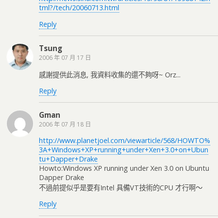
tml?/tech/20060713.html
Reply
Tsung
2006 年 07 月 17 日
感謝提供此消息, 我資料收集的還不夠呀~ Orz...
Reply
Gman
2006 年 07 月 18 日
http://www.planetjoel.com/viewarticle/568/HOWTO%
3A+Windows+XP+running+under+Xen+3.0+on+Ubun
tu+Dapper+Drake
Howto:Windows XP running under Xen 3.0 on Ubuntu
Dapper Drake
不過前提似乎是要有Intel 具備VT技術的CPU 才行啊～
Reply