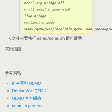
brctl stp bridge off

brctl addif bridge eth0

ifup bridge

dhclient bridge

$HOME/qemu/usr/local/bin/qemu -hda /backup/
之後只要執行 qemu/qemu.sh 即可啟動
來附張圖
參考網站:
維基百科 QEMU
DebianWiki QEMU
QEMU 官方網站
qemu in gentoo