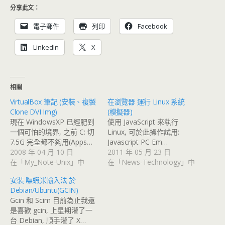
分享此文：
電子郵件
列印
Facebook
LinkedIn
X
相關
VirtualBox 筆記 (安裝、複製
在瀏覽器 運行 Linux 系統
Clone DVI Img)
(模擬器)
現在 WindowsXP 已經肥到
使用 JavaScript 來執行
一個可怕的境界, 之前 C: 切
Linux, 可於此操作試用:
7.5G 完全都不夠用(Apps…
Javascript PC Em…
2008 年 04 月 10 日
2011 年 05 月 23 日
在「My_Note-Unix」中
在「News-Technology」中
安裝 嘸蝦米輸入法 於
Debian/Ubuntu(GCIN)
Gcin 和 Scim 目前為止我還
是喜歡 gcin, 上星期灌了一
台 Debian, 順手灌了 X…