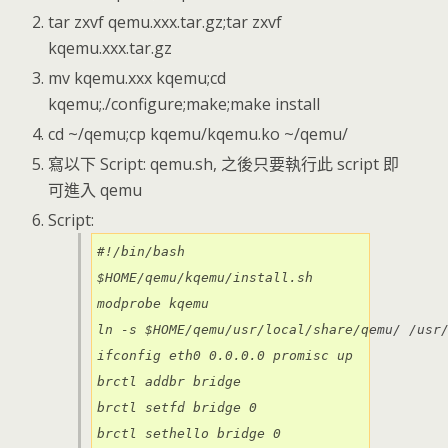
tar zxvf qemu.xxx.tar.gz;tar zxvf
kqemu.xxx.tar.gz
mv kqemu.xxx kqemu;cd
kqemu;./configure;make;make install
cd ~/qemu;cp kqemu/kqemu.ko ~/qemu/
寫以下 Script: qemu.sh, 之後只要執行此 script 即
可進入 qemu
Script:
#!/bin/bash

$HOME/qemu/kqemu/install.sh

modprobe kqemu

ln -s $HOME/qemu/usr/local/share/qemu/ /usr/
ifconfig eth0 0.0.0.0 promisc up

brctl addbr bridge

brctl setfd bridge 0

brctl sethello bridge 0
