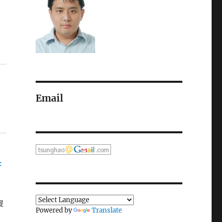
Email
下
，
提
Powered by
Translate