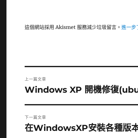
這個網站採用 Akismet 服務減少垃圾留言。
進一步了
文
上一篇文章
章
Windows XP 開機修復(ub
上
一
導
篇
覽
文
下一篇文章
章:
在WindowsXP安裝各種版本
下
一