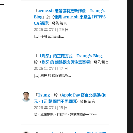
「
acme.sh 憑證強制更新作法 - Tsung's
Blog
」於〈
使用 acme.sh 來產生 HTTPS
CA 憑證
〉發佈留言
2026 年 07 月 29 日
[…] 使用 acme.sh…
「
「刷牙」的正確方式 - Tsung's Blog
」
於〈
刷牙 的 錯誤觀念與注意事項
〉發佈留言
2026 年 07 月 17 日
[…] 刷牙 的 錯誤觀念與…
「
Tsung
」於〈
Apple Pay 搭台北捷運扣0
元、1元 與 閘門不同原因
〉發佈留言
2026 年 07 月 15 日
哈，感謝提點，打錯字，趕快來修正一下~~