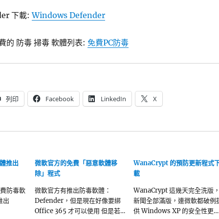
der 下載:
Windows Defender
的 防毒 掃毒 軟體列表:
免費PC防毒
列印
Facebook
LinkedIn
X
毒軟體推出
微軟官方的免費「惡意軟體移
WanaCrypt 的預防更新程式
除」程式
載
 免費防毒軟
微軟官方有推出防毒軟體：
WanaCrypt 這幾天完全洗版
推出
Defender，但是現在好像要綁
新聞全部滿版，連微軟都破例
Office 365 才可以使用 但是若…
供 Windows XP 的安全性更…