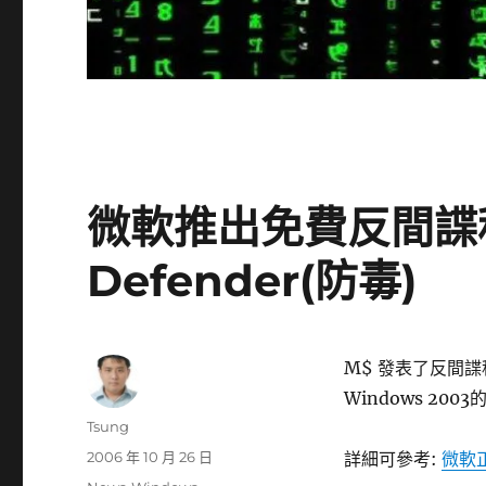
微軟推出免費反間諜程
Defender(防毒)
M$ 發表了反間諜程式
Windows 20
作
Tsung
者
發
2006 年 10 月 26 日
詳細可參考:
微軟正
佈