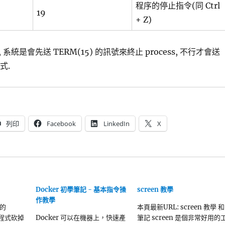
程序的停止指令(同 Ctrl
19
+ Z)
系統是會先送 TERM(15) 的訊號來終止 process, 不行才會送
式.
列印
Facebook
LinkedIn
X
Docker 初學筆記 - 基本指令操
screen 教學
作教學
的
本頁最新URL: screen 教學 和
接把程式砍掉
Docker 可以在機器上，快速產
筆記 screen 是個非常好用的