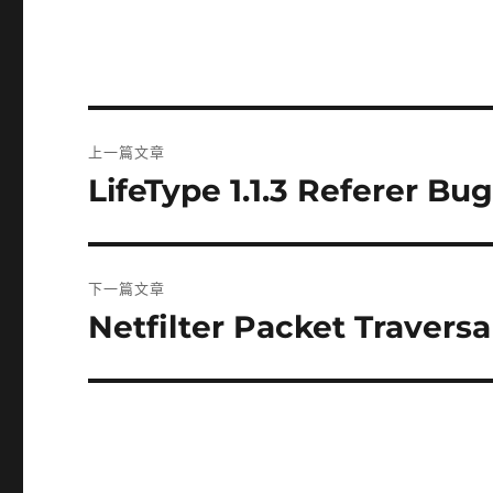
文
上一篇文章
章
LifeType 1.1.3 Referer Bug
上
一
導
篇
覽
文
下一篇文章
章:
Netfilter Packet Traversa
下
一
篇
文
章: