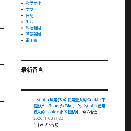
教學文件
文章
日記
生活
科技新聞
轉載新聞
電子書
最新留言
「
yt-dlp 啟用 JS 並 使用登入的 Cookie 下
載影片 - Tsung's Blog
」於〈
yt-dlp 使用
登入的 Cookie 來下載影片
〉發佈留言
2026 年 08 月 03 日
[…] yt-dlp 搭配 …