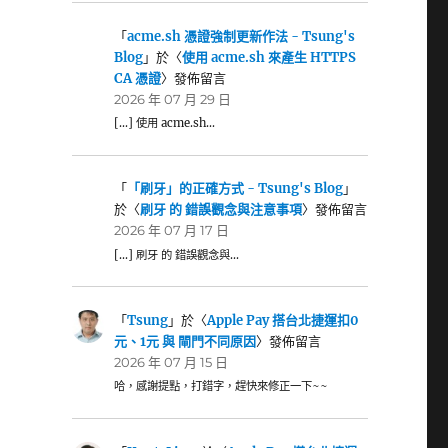
「
acme.sh 憑證強制更新作法 - Tsung's
Blog
」於〈
使用 acme.sh 來產生 HTTPS
CA 憑證
〉發佈留言
2026 年 07 月 29 日
[…] 使用 acme.sh…
「
「刷牙」的正確方式 - Tsung's Blog
」
於〈
刷牙 的 錯誤觀念與注意事項
〉發佈留言
2026 年 07 月 17 日
[…] 刷牙 的 錯誤觀念與…
「
Tsung
」於〈
Apple Pay 搭台北捷運扣0
元、1元 與 閘門不同原因
〉發佈留言
2026 年 07 月 15 日
哈，感謝提點，打錯字，趕快來修正一下~~