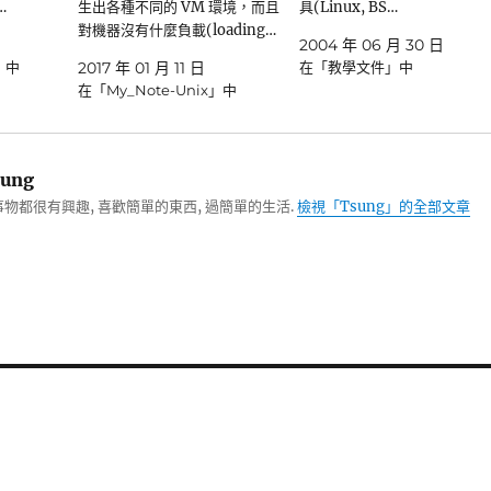
…
生出各種不同的 VM 環境，而且
具(Linux, BS…
對機器沒有什麼負載(loading…
2004 年 06 月 30 日
」中
2017 年 01 月 11 日
在「教學文件」中
在「My_Note-Unix」中
ung
物都很有興趣, 喜歡簡單的東西, 過簡單的生活.
檢視「Tsung」的全部文章