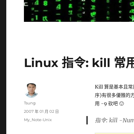
Linux 指令: kill 
Kill 算是基本且常用
序)有很多優雅的方
作
Tsung
用 -9 砍吧 🙂
者
發
2007 年 01 月 02 日
佈
指令: kill -Num
分
My_Note-Unix
日
類
期: