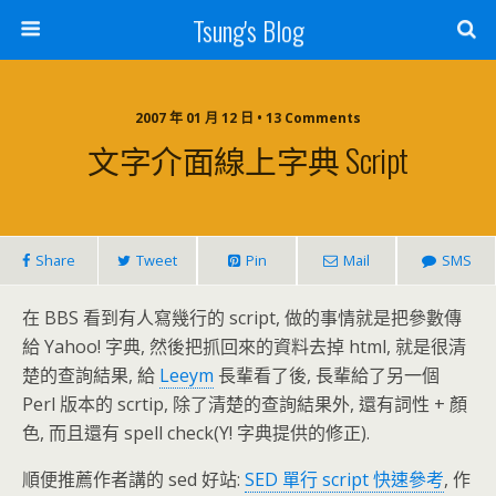
Tsung's Blog
2007 年 01 月 12 日 • 13 Comments
文字介面線上字典 Script
Share
Tweet
Pin
Mail
SMS
在 BBS 看到有人寫幾行的 script, 做的事情就是把參數傳
給 Yahoo! 字典, 然後把抓回來的資料去掉 html, 就是很清
楚的查詢結果, 給
Leeym
長輩看了後, 長輩給了另一個
Perl 版本的 scrtip, 除了清楚的查詢結果外, 還有詞性 + 顏
色, 而且還有 spell check(Y! 字典提供的修正).
順便推薦作者講的 sed 好站:
SED 單行 script 快速參考
, 作