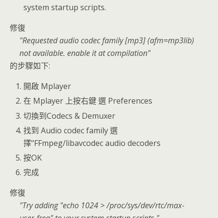
system startup scripts.
修復
Requested audio codec family [mp3] (afm=mp3lib)
not available. enable it at compilation
的步驟如下:
開啟 Mplayer
在 Mplayer 上按右鍵 選 Preferences
切換到Codecs & Demuxer
找到 Audio codec family 選
擇"FFmpeg/libavcodec audio decoders
按OK
完成
修復
Try adding "echo 1024 > /proc/sys/dev/rtc/max-