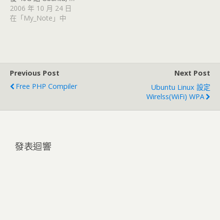
2006 年 10 月 24 日
在「My_Note」中
Previous Post
Next Post
Free PHP Compiler
Ubuntu Linux 設定
Wirelss(WiFi) WPA
發表迴響