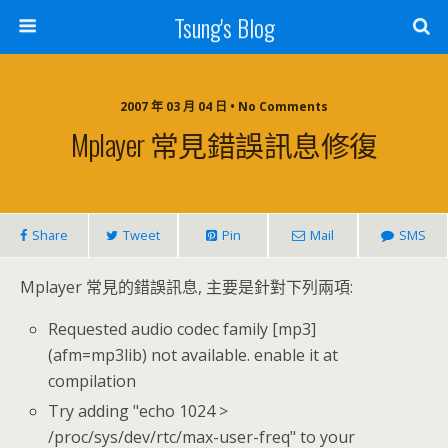
Tsung's Blog
2007 年 03 月 04 日 • No Comments
Mplayer 常見錯誤訊息修復
Share
Tweet
Pin
Mail
SMS
Mplayer 常見的錯誤訊息, 主要是針對下列兩項:
Requested audio codec family [mp3]
(afm=mp3lib) not available. enable it at
compilation
Try adding "echo 1024 >
/proc/sys/dev/rtc/max-user-freq" to your