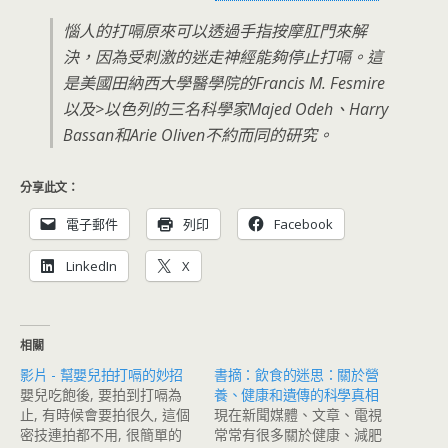
惱人的打嗝原來可以透過手指按摩肛門來解
決，因為受刺激的迷走神經能夠停止打嗝。這
是美國田納西大學醫學院的Francis M. Fesmire
以及>以色列的三名科學家Majed Odeh、Harry
Bassan和Arie Oliven不約而同的研究。
分享此文：
電子郵件
列印
Facebook
LinkedIn
X
相關
影片 - 幫嬰兒拍打嗝的妙招
書摘：飲食的迷思：關於營
嬰兒吃飽後, 要拍到打嗝為
養、健康和遺傳的科學真相
止, 有時候會要拍很久, 這個
現在新聞媒體、文章、電視
密技連拍都不用, 很簡單的
常常有很多關於健康、減肥