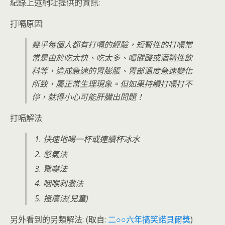
紀錄上述網址提供的資訊:
打嗝原因:
幾乎每個人都有打嗝的經驗，短暫性的打嗝常
常是由於吃太快、吃太多、喝碳酸或酒精性飲
料等，造成急速的胃膨脹、胃部溫度急速變化
所致，屬正常生理現象。但如果持續打嗝打不
停，就得小心可能肝臟出問題！
打嗝解法
快速地喝一杯或連續杯冰水
憋氣法
驚嚇法
咽喉刺激法
搔癢法(兒童)
另外看到的另類解法: (取自:
二○○六年搞笑諾貝爾獎
)