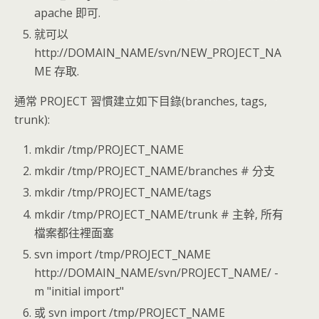
apache 即可.
就可以
http://DOMAIN_NAME/svn/NEW_PROJECT_NA
ME 存取.
通常 PROJECT 習慣建立如下目錄(branches, tags,
trunk):
mkdir /tmp/PROJECT_NAME
mkdir /tmp/PROJECT_NAME/branches # 分支
mkdir /tmp/PROJECT_NAME/tags
mkdir /tmp/PROJECT_NAME/trunk # 主幹, 所有
檔案都往裡面塞
svn import /tmp/PROJECT_NAME
http://DOMAIN_NAME/svn/PROJECT_NAME/ -
m "initial import"
或 svn import /tmp/PROJECT_NAME