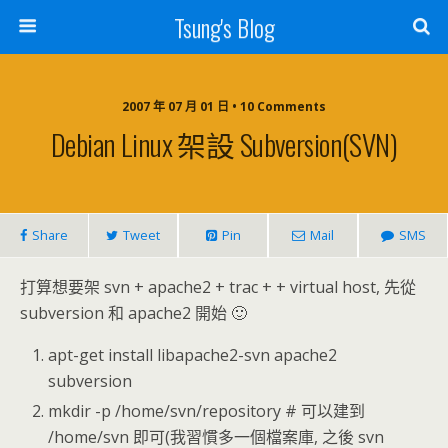
Tsung's Blog
2007 年 07 月 01 日 • 10 Comments
Debian Linux 架設 Subversion(SVN)
Share
Tweet
Pin
Mail
SMS
打算想要架 svn + apache2 + trac + + virtual host, 先從
subversion 和 apache2 開始 🙂
apt-get install libapache2-svn apache2
subversion
mkdir -p /home/svn/repository # 可以建到
/home/svn 即可(我習慣多一個檔案庫, 之後 svn