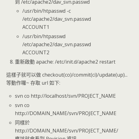
到 /etc/apache2/dav_svn.passwd
/usr/bin/htpasswd -c
/etc/apache2/dav_svn.passwd
ACCOUNT1
/usr/bin/htpasswd
/etc/apache2/dav_svn.passwd
ACCOUNT2
重新啟動 apache: /etc/init.d/apache2 restart
這樣子就可以做 checkout(co)/commit(ci)/update(up)...
等動作囉~ 存取 url 如下:
svn co http://localhost/svn/PROJECT_NAME
svn co
http://DOMAIN_NAME/svn/PROJECT_NAME
同樣於
http://DOMAIN_NAME/svn/PROJECT_NAME/
應該就會看到 Revision 資訊