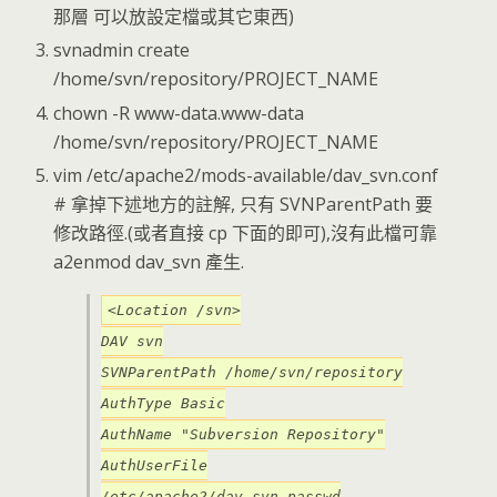
那層 可以放設定檔或其它東西)
svnadmin create
/home/svn/repository/PROJECT_NAME
chown -R www-data.www-data
/home/svn/repository/PROJECT_NAME
vim /etc/apache2/mods-available/dav_svn.conf
# 拿掉下述地方的註解, 只有 SVNParentPath 要
修改路徑.(或者直接 cp 下面的即可),沒有此檔可靠
a2enmod dav_svn 產生.
<Location /svn>
DAV svn
SVNParentPath /home/svn/repository
AuthType Basic
AuthName "Subversion Repository"
AuthUserFile
/etc/apache2/dav_svn.passwd