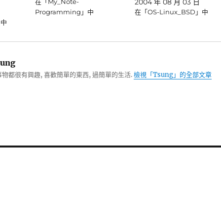
在「My_Note-
2004 年 08 月 03 日
Programming」中
在「OS-Linux_BSD」中
」中
ung
物都很有興趣, 喜歡簡單的東西, 過簡單的生活.
檢視「Tsung」的全部文章