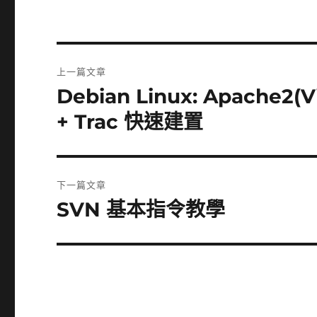
文
上一篇文章
章
Debian Linux: Apache2(Vi
上
一
導
+ Trac 快速建置
篇
覽
文
章:
下一篇文章
SVN 基本指令教學
下
一
篇
文
章: