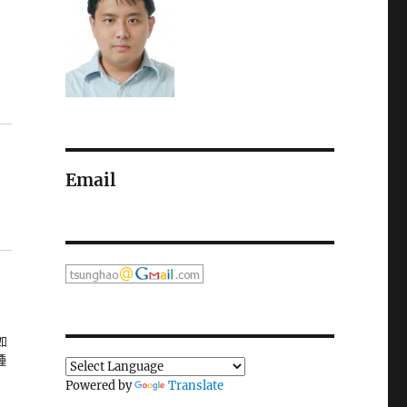
Email
 如
種
Powered by
Translate