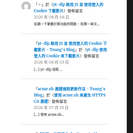
「
。
」於〈
yt-dlp 啟用 JS 並 使用登入的
Cookie 下載影片
〉發佈留言
2026 年 08 月 08 日
反饋一下筆畫計算功能的問題， 如果一串文…
「
yt-dlp 啟用 JS 並 使用登入的 Cookie 下
載影片 - Tsung's Blog
」於〈
yt-dlp 使用
登入的 Cookie 來下載影片
〉發佈留言
2026 年 08 月 03 日
[…] yt-dlp 搭配 …
「
acme.sh 憑證強制更新作法 - Tsung's
Blog
」於〈
使用 acme.sh 來產生 HTTPS
CA 憑證
〉發佈留言
2026 年 07 月 29 日
[…] 使用 acme.sh…