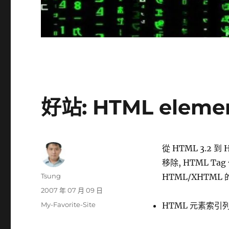
好站: HTML elemen
從 HTML 3.2 到 
移除, HTML T
作
Tsung
HTML/XHTML 的
者
發
2007 年 07 月 09 日
佈
分
My-Favorite-Site
HTML 元素索引
日
類
期: