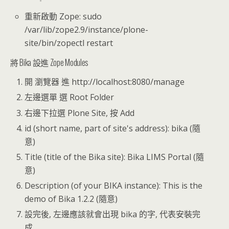
重新啟動 Zope: sudo
/var/lib/zope2.9/instance/plone-
site/bin/zopectl restart
將 Bika 設進 Zope Modules
開 瀏覽器 進 http://localhost:8080/manage
左邊選單 選 Root Folder
右邊下拉選 Plone Site, 按 Add
id (short name, part of site's address): bika (隨
意)
Title (title of the Bika site): Bika LIMS Portal (隨
意)
Description (of your BIKA instance): This is the
demo of Bika 1.2.2 (隨意)
設完後, 左邊應該就會出現 bika 的字, 代表安裝完
成.