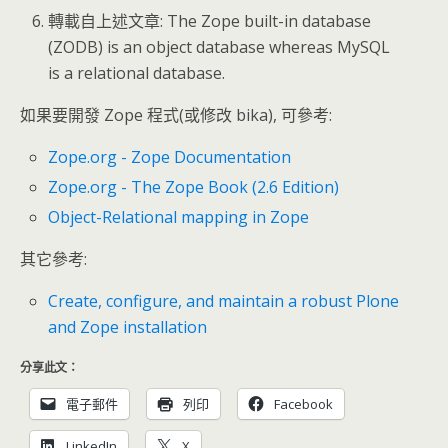
轉載自上述文章: The Zope built-in database
(ZODB) is an object database whereas MySQL
is a relational database.
如果要開發 Zope 程式(或修改 bika), 可參考:
Zope.org - Zope Documentation
Zope.org - The Zope Book (2.6 Edition)
Object-Relational mapping in Zope
其它參考:
Create, configure, and maintain a robust Plone
and Zope installation
分享此文：
電子郵件
列印
Facebook
LinkedIn
X