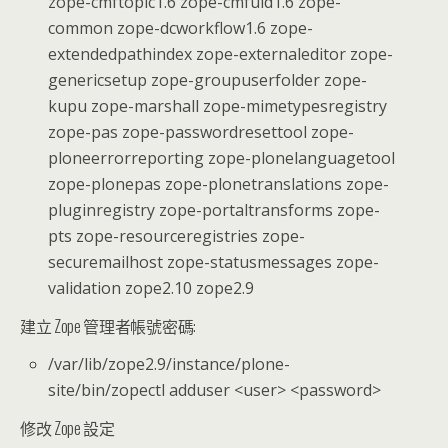
zope-cmftopic1.6 zope-cmfuid1.6 zope-
common zope-dcworkflow1.6 zope-
extendedpathindex zope-externaleditor zope-
genericsetup zope-groupuserfolder zope-
kupu zope-marshall zope-mimetypesregistry
zope-pas zope-passwordresettool zope-
ploneerrorreporting zope-plonelanguagetool
zope-plonepas zope-plonetranslations zope-
pluginregistry zope-portaltransforms zope-
pts zope-resourceregistries zope-
securemailhost zope-statusmessages zope-
validation zope2.10 zope2.9
建立 Zope 管理者帳號密碼:
/var/lib/zope2.9/instance/plone-
site/bin/zopectl adduser <user> <password>
修改 Zope 設定