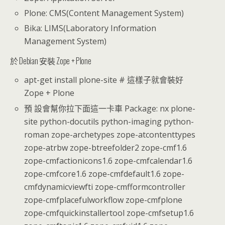
Plone: CMS(Content Management System)
Bika: LIMS(Laboratory Information
Management System)
於 Debian 安裝 Zope + Plone
apt-get install plone-site # 這樣子就會裝好
Zope + Plone
預 設會幫你拉下面這一卡車 Package: nx plone-
site python-docutils python-imaging python-
roman zope-archetypes zope-atcontenttypes
zope-atrbw zope-btreefolder2 zope-cmf1.6
zope-cmfactionicons1.6 zope-cmfcalendar1.6
zope-cmfcore1.6 zope-cmfdefault1.6 zope-
cmfdynamicviewfti zope-cmfformcontroller
zope-cmfplacefulworkflow zope-cmfplone
zope-cmfquickinstallertool zope-cmfsetup1.6