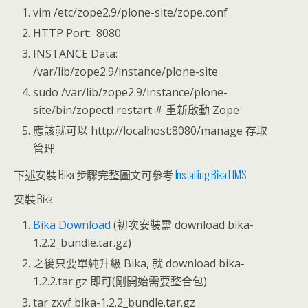
vim /etc/zope2.9/plone-site/zope.conf
HTTP Port: 8080
INSTANCE Data:
/var/lib/zope2.9/instance/plone-site
sudo /var/lib/zope2.9/instance/plone-
site/bin/zopectl restart # 重新啟動 Zope
應該就可以 http://localhost:8080/manage 存取
管理
下述安裝 Bika 步驟完整圖文可參考
Installing Bika LIMS
安裝 Bika
Bika Download
(初次安裝需 download bika-
1.2.2_bundle.tar.gz)
之後只要單純升級 Bika, 就 download bika-
1.2.2.tar.gz 即可(剛開始需要整合包)
tar zxvf bika-1.2.2_bundle.tar.gz